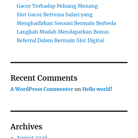
Gacor Terhadap Peluang Menang
Slot Gacor Bertema Safari yang
Menghadirkan Sensasi Bermain Berbeda
Langkah Mudah Mendapatkan Bonus
Referral Dalam Bermain Slot Digital
Recent Comments
A WordPress Commenter
on
Hello world!
Archives
August 2026