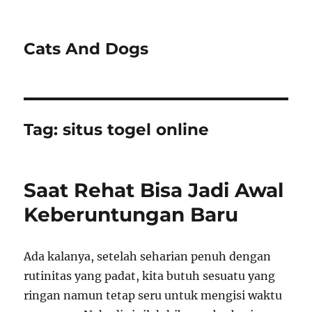
Cats And Dogs
Tag:
situs togel online
Saat Rehat Bisa Jadi Awal
Keberuntungan Baru
Ada kalanya, setelah seharian penuh dengan
rutinitas yang padat, kita butuh sesuatu yang
ringan namun tetap seru untuk mengisi waktu