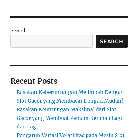
Saat
Rehat
Bisa
Jadi
Awal
Search
Keberuntungan
Baru
SEARCH
Recent Posts
Rasakan Keberuntungan Melimpah Dengan
Slot Gacor yang Membayar Dengan Mudah!
Rasakan Keuntungan Maksimal dari Slot
Gacor yang Membuat Pemain Kembali Lagi
dan Lagi
Pengaruh Variasi Volatilitas pada Mesin Slot