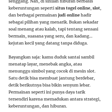
senggang. Nah, di sinilah hiburan berbasis
keberuntungan seperti
situs togel online
,
slot
,
dan berbagai permainan
judi online
hadir
sebagai pilihan yang menarik. Bukan sekadar
soal menang atau kalah, tapi tentang sensasi
bermain, suasana yang seru, dan kadang…
kejutan kecil yang datang tanpa diduga.
Bayangkan saja: kamu duduk santai sambil
menatap layar, menebak angka, atau
menunggu simbol yang cocok di mesin slot.
Satu detik bisa membuat jantung berdebar,
detik berikutnya bisa bikin senyum lebar.
Permainan seperti ini punya daya tarik
tersendiri karena memadukan antara strategi,
keberuntungan, dan hiburan.