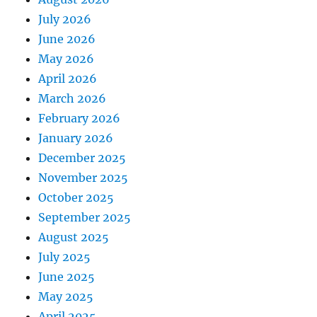
July 2026
June 2026
May 2026
April 2026
March 2026
February 2026
January 2026
December 2025
November 2025
October 2025
September 2025
August 2025
July 2025
June 2025
May 2025
April 2025