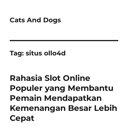
Cats And Dogs
Tag:
situs ollo4d
Rahasia Slot Online
Populer yang Membantu
Pemain Mendapatkan
Kemenangan Besar Lebih
Cepat