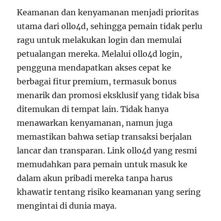
Keamanan dan kenyamanan menjadi prioritas
utama dari ollo4d, sehingga pemain tidak perlu
ragu untuk melakukan login dan memulai
petualangan mereka. Melalui ollo4d login,
pengguna mendapatkan akses cepat ke
berbagai fitur premium, termasuk bonus
menarik dan promosi eksklusif yang tidak bisa
ditemukan di tempat lain. Tidak hanya
menawarkan kenyamanan, namun juga
memastikan bahwa setiap transaksi berjalan
lancar dan transparan. Link ollo4d yang resmi
memudahkan para pemain untuk masuk ke
dalam akun pribadi mereka tanpa harus
khawatir tentang risiko keamanan yang sering
mengintai di dunia maya.