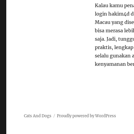
Kalau kamu pena
login hakim4d d
Macau yang dise
bisa merasa leb
saja. Jadi, tun
praktis, lengka
selalu gunakan 
kenyamanan be
Cats And Dogs
Proudly powered by WordPress