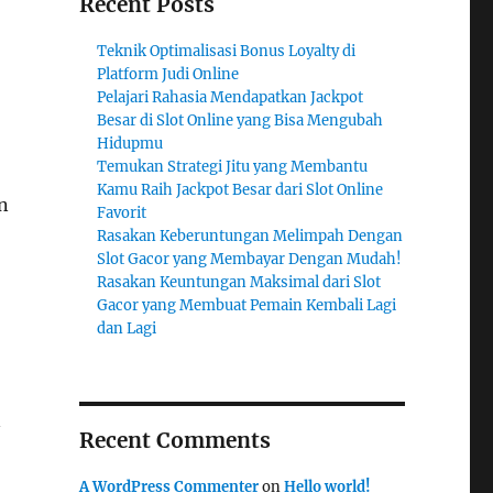
Recent Posts
Teknik Optimalisasi Bonus Loyalty di
Platform Judi Online
Pelajari Rahasia Mendapatkan Jackpot
Besar di Slot Online yang Bisa Mengubah
Hidupmu
Temukan Strategi Jitu yang Membantu
Kamu Raih Jackpot Besar dari Slot Online
n
Favorit
Rasakan Keberuntungan Melimpah Dengan
Slot Gacor yang Membayar Dengan Mudah!
Rasakan Keuntungan Maksimal dari Slot
Gacor yang Membuat Pemain Kembali Lagi
dan Lagi
n
Recent Comments
A WordPress Commenter
on
Hello world!