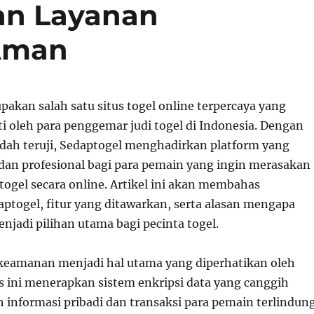
an Layanan
 Aman
akan salah satu situs togel online terpercaya yang
i oleh para penggemar judi togel di Indonesia. Dengan
udah teruji, Sedaptogel menghadirkan platform yang
an profesional bagi para pemain yang ingin merasakan
togel secara online. Artikel ini akan membahas
ptogel, fitur yang ditawarkan, serta alasan mengapa
menjadi pilihan utama bagi pecinta togel.
keamanan menjadi hal utama yang diperhatikan oleh
us ini menerapkan sistem enkripsi data yang canggih
 informasi pribadi dan transaksi para pemain terlindung