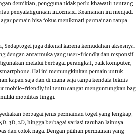
ngan demikian, pengguna tidak perlu khawatir tentang
atau penyalahgunaan informasi. Keamanan ini menjadi
 agar pemain bisa fokus menikmati permainan tanpa
, Sedaptogel juga dikenal karena kemudahan aksesnya.
cang dengan antarmuka yang user-friendly dan responsif
digunakan melalui berbagai perangkat, baik komputer,
 smartphone. Hal ini memungkinkan pemain untuk
n kapan saja dan di mana saja tanpa kendala teknis
itur mobile-friendly ini tentu sangat menguntungkan bag
iliki mobilitas tinggi.
ediakan berbagai jenis permainan togel yang lengkap,
 4D, 3D, 2D, hingga berbagai variasi taruhan lainnya
ebas dan colok naga. Dengan pilihan permainan yang