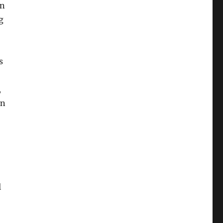
an
g
s
,
an
l