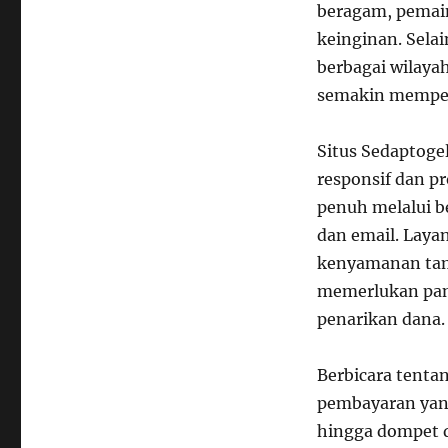
beragam, pemain
keinginan. Selai
berbagai wilaya
semakin memper
Situs Sedaptoge
responsif dan p
penuh melalui b
dan email. Laya
kenyamanan tam
memerlukan pand
penarikan dana.
Berbicara tenta
pembayaran yang
hingga dompet d