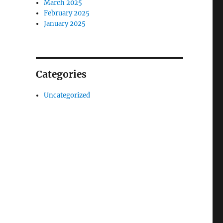
March 2025
February 2025
January 2025
Categories
Uncategorized