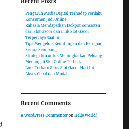
Recent Posts
Pengaruh Media Digital Terhadap Perilaku
Konsumen Judi Online
Rahasia Mendapatkan Jackpot Konsisten
dari Slot Gacor dan Link Slot Gacor
Terpercaya Saat Ini
Tips Mengelola Keuntungan dan Kerugian
Secara Seimbang
Strategi Jitu untuk Meningkatkan Peluang
Menang di Slot Online Terbaik
Link Terbaru Situs Slot Gacor Hari Ini
Akses Cepat dan Mudah
Recent Comments
A WordPress Commenter
on
Hello world!
i