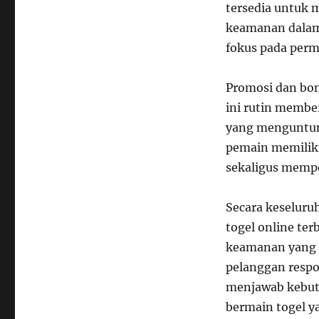
tersedia untuk 
keamanan dalam 
fokus pada per
Promosi dan bonu
ini rutin membe
yang menguntung
pemain memiliki
sekaligus mempe
Secara keseluruh
togel online ter
keamanan yang 
pelanggan respo
menjawab kebut
bermain togel y