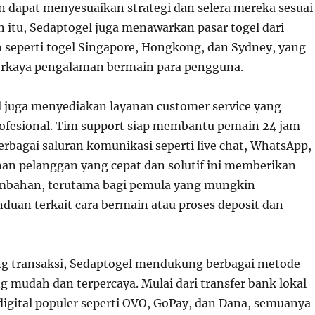
 dapat menyesuaikan strategi dan selera mereka sesuai
n itu, Sedaptogel juga menawarkan pasar togel dari
h seperti togel Singapore, Hongkong, dan Sydney, yang
kaya pengalaman bermain para pengguna.
l juga menyediakan layanan customer service yang
rofesional. Tim support siap membantu pemain 24 jam
erbagai saluran komunikasi seperti live chat, WhatsApp,
nan pelanggan yang cepat dan solutif ini memberikan
bahan, terutama bagi pemula yang mungkin
uan terkait cara bermain atau proses deposit dan
ng transaksi, Sedaptogel mendukung berbagai metode
 mudah dan terpercaya. Mulai dari transfer bank lokal
igital populer seperti OVO, GoPay, dan Dana, semuanya