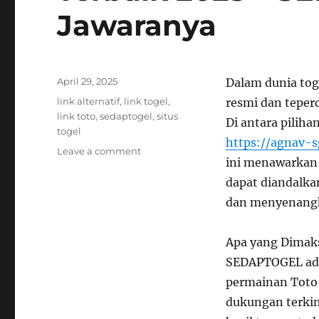
Jawaranya
Posted
April 29, 2025
Dalam dunia tog
on
Tags
link alternatif
,
link togel
,
resmi dan teper
link toto
,
sedaptogel
,
situs
Di antara pilih
togel
https://agnav-
on
Leave a comment
ini menawarkan 
Situs
Toto
dapat diandalk
HK
dan menyenangk
dengan
Track
Record
Apa yang Dima
Terbaik
SEDAPTOGEL adal
2025
permainan Toto
–
SEDAPTOGEL
dukungan terkin
Jawaranya