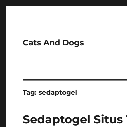
Cats And Dogs
Tag:
sedaptogel
Sedaptogel Situs