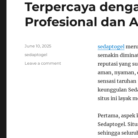
Terpercaya deng
Profesional dan
Posted
June 10, 2025
sedaptogel
merup
on
Tags
sedaptogel
semakin diminat
on
Leave a comment
reputasi yang s
Sedaptogel
aman, nyaman, d
Situs
sensasi taruhan 
Togel
Online
keunggulan Seda
Terpercaya
situs ini layak 
dengan
Layanan
Profesional
Pertama, aspek 
dan
Sedaptogel. Sit
Aman
sehingga seluruh