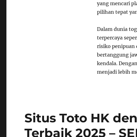
yang mencari pl
pilihan tepat y
Dalam dunia tog
terpercaya seper
risiko penipuan 
bertanggung jaw
kendala. Dengan
menjadi lebih 
Situs Toto HK de
Terbaik 2025 – 