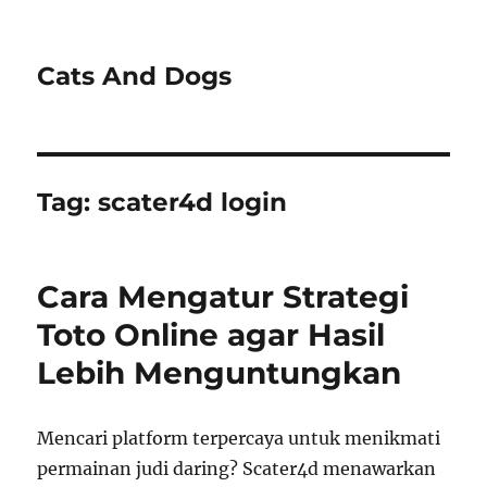
Cats And Dogs
Tag:
scater4d login
Cara Mengatur Strategi
Toto Online agar Hasil
Lebih Menguntungkan
Mencari platform terpercaya untuk menikmati
permainan judi daring? Scater4d menawarkan