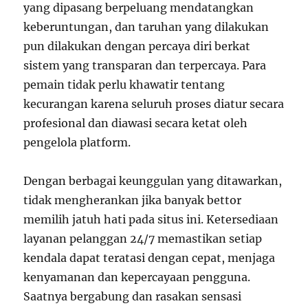
yang dipasang berpeluang mendatangkan
keberuntungan, dan taruhan yang dilakukan
pun dilakukan dengan percaya diri berkat
sistem yang transparan dan terpercaya. Para
pemain tidak perlu khawatir tentang
kecurangan karena seluruh proses diatur secara
profesional dan diawasi secara ketat oleh
pengelola platform.
Dengan berbagai keunggulan yang ditawarkan,
tidak mengherankan jika banyak bettor
memilih jatuh hati pada situs ini. Ketersediaan
layanan pelanggan 24/7 memastikan setiap
kendala dapat teratasi dengan cepat, menjaga
kenyamanan dan kepercayaan pengguna.
Saatnya bergabung dan rasakan sensasi