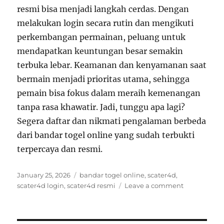
resmi bisa menjadi langkah cerdas. Dengan
melakukan login secara rutin dan mengikuti
perkembangan permainan, peluang untuk
mendapatkan keuntungan besar semakin
terbuka lebar. Keamanan dan kenyamanan saat
bermain menjadi prioritas utama, sehingga
pemain bisa fokus dalam meraih kemenangan
tanpa rasa khawatir. Jadi, tunggu apa lagi?
Segera daftar dan nikmati pengalaman berbeda
dari bandar togel online yang sudah terbukti
terpercaya dan resmi.
Posted
Tags
January 25, 2026
bandar togel online
,
scater4d
,
on
on
scater4d login
,
scater4d resmi
Leave a comment
Panduan
Lengkap
Mengelola