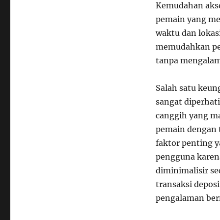
Kemudahan akses
pemain yang men
waktu dan lokasi
memudahkan pen
tanpa mengalami
Salah satu keu
sangat diperhat
canggih yang ma
pemain dengan t
faktor penting 
pengguna karena
diminimalisir se
transaksi depos
pengalaman ber