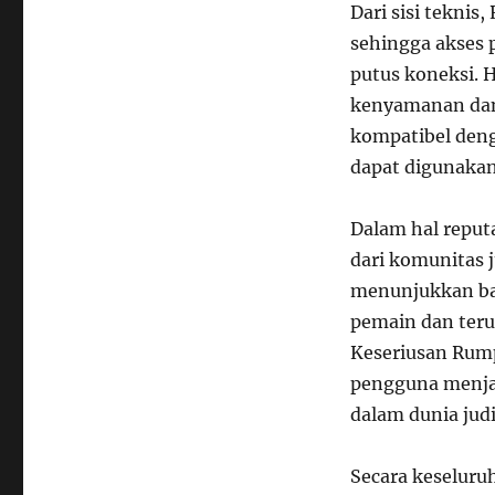
Dari sisi tekni
sehingga akses 
putus koneksi. 
kenyamanan dan 
kompatibel deng
dapat digunakan 
Dalam hal reput
dari komunitas j
menunjukkan ba
pemain dan teru
Keseriusan Rump
pengguna menjadi
dalam dunia judi
Secara keseluru