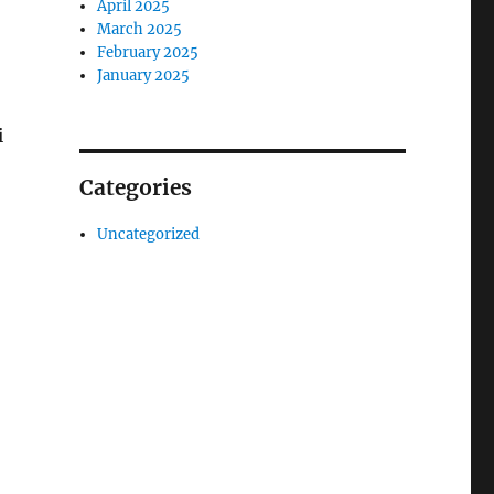
April 2025
March 2025
February 2025
January 2025
i
Categories
Uncategorized