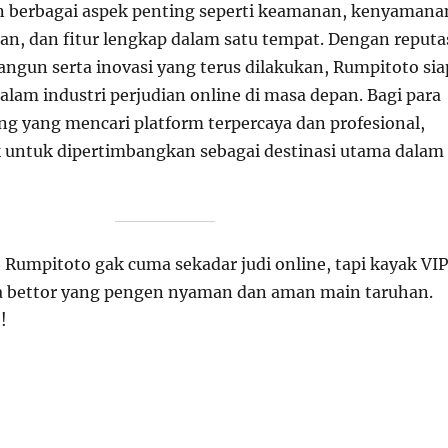
berbagai aspek penting seperti keamanan, kenyamana
an, dan fitur lengkap dalam satu tempat. Dengan reputa
angun serta inovasi yang terus dilakukan, Rumpitoto sia
alam industri perjudian online di masa depan. Bagi para
ing yang mencari platform terpercaya dan profesional,
 untuk dipertimbangkan sebagai destinasi utama dalam
, Rumpitoto gak cuma sekadar judi online, tapi kayak VIP
a bettor yang pengen nyaman dan aman main taruhan.
!