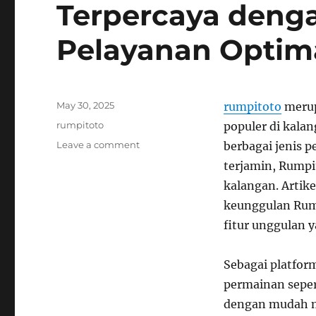
Terpercaya denga
Pelayanan Optim
Posted
May 30, 2025
rumpitoto
merup
on
Tags
rumpitoto
populer di kala
on
Leave a comment
berbagai jenis 
Rumpitoto:
terjamin, Rumpi
Platform
kalangan. Artik
Judi
Online
keunggulan Rumpi
Terpercaya
fitur unggulan 
dengan
Fitur
Lengkap
Sebagai platfor
dan
permainan sepert
Pelayanan
dengan mudah m
Optimal