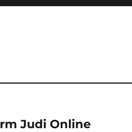
orm Judi Online