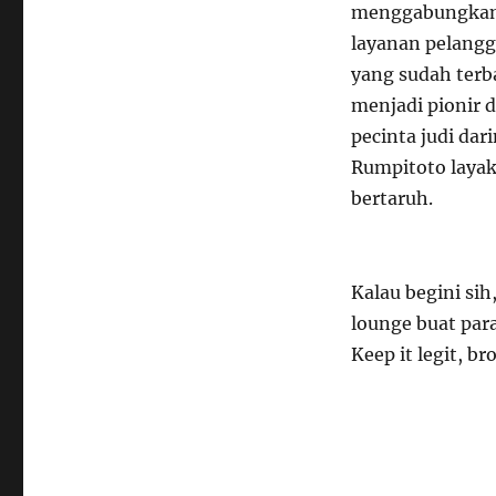
menggabungkan 
layanan pelangg
yang sudah terb
menjadi pionir d
pecinta judi dar
Rumpitoto layak
bertaruh.
Kalau begini sih
lounge buat par
Keep it legit, bro