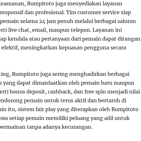
i keamanan, Rumpitoto juga menyediakan layanan
esponsif dan profesional. Tim customer service siap
emain selama 24 jam penuh melalui berbagai saluran
ti live chat, email, maupun telepon. Layanan ini
ap kendala atau pertanyaan dari pemain dapat ditangan
n efektif, meningkatkan kepuasan pengguna secara
ting, Rumpitoto juga sering menghadirkan berbagai
k yang dapat dimanfaatkan oleh pemain baru maupun
erti bonus deposit, cashback, dan free spin menjadi nilai
dorong pemain untuk terus aktif dan bertaruh di
lain itu, sistem fair play yang diterapkan oleh Rumpitoto
a setiap pemain memiliki peluang yang adil untuk
rmainan tanpa adanya kecurangan.