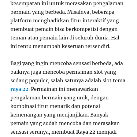
kesempatan ini untuk merasakan pengalaman
bermain yang berbeda. Misalnya, beberapa
platform menghadirkan fitur interaktif yang
membuat pemain bisa berkompetisi dengan
teman atau pemain lain di seluruh dunia. Hal
ini tentu menambah keseruan tersendiri.
Bagi yang ingin mencoba sensasi berbeda, ada
baiknya juga mencoba permainan slot yang
sedang populer, salah satunya adalah slot tema
raya 22
. Permainan ini menawarkan
pengalaman bermain yang unik, dengan
kombinasi fitur menarik dan potensi
kemenangan yang menjanjikan. Banyak
pemain yang sudah mencoba dan merasakan
sensasi serunya, membuat
Raya 22
menjadi