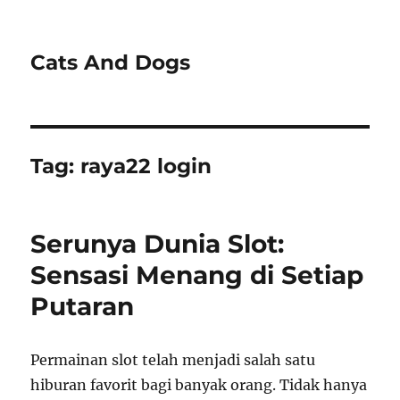
Cats And Dogs
Tag:
raya22 login
Serunya Dunia Slot:
Sensasi Menang di Setiap
Putaran
Permainan slot telah menjadi salah satu
hiburan favorit bagi banyak orang. Tidak hanya