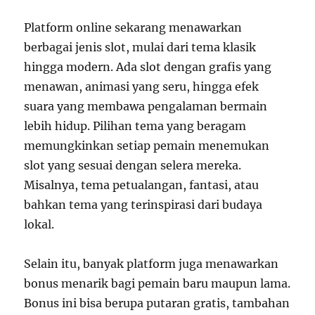
Platform online sekarang menawarkan
berbagai jenis slot, mulai dari tema klasik
hingga modern. Ada slot dengan grafis yang
menawan, animasi yang seru, hingga efek
suara yang membawa pengalaman bermain
lebih hidup. Pilihan tema yang beragam
memungkinkan setiap pemain menemukan
slot yang sesuai dengan selera mereka.
Misalnya, tema petualangan, fantasi, atau
bahkan tema yang terinspirasi dari budaya
lokal.
Selain itu, banyak platform juga menawarkan
bonus menarik bagi pemain baru maupun lama.
Bonus ini bisa berupa putaran gratis, tambahan