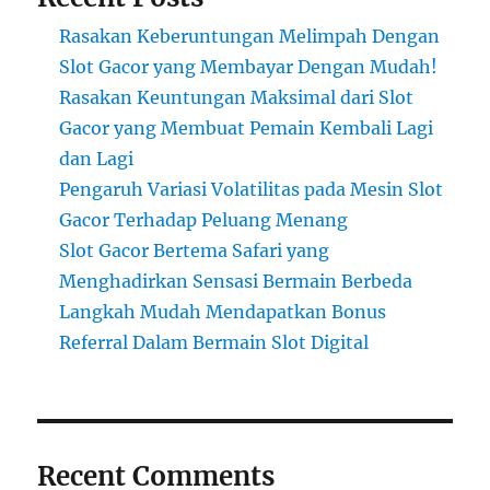
Rasakan Keberuntungan Melimpah Dengan
Slot Gacor yang Membayar Dengan Mudah!
Rasakan Keuntungan Maksimal dari Slot
Gacor yang Membuat Pemain Kembali Lagi
dan Lagi
Pengaruh Variasi Volatilitas pada Mesin Slot
Gacor Terhadap Peluang Menang
Slot Gacor Bertema Safari yang
Menghadirkan Sensasi Bermain Berbeda
Langkah Mudah Mendapatkan Bonus
Referral Dalam Bermain Slot Digital
Recent Comments