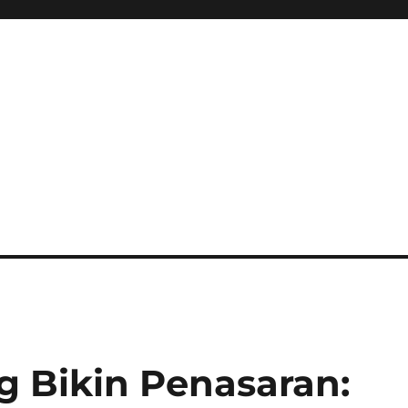
g Bikin Penasaran: