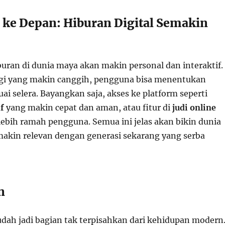
ke Depan: Hiburan Digital Semakin
uran di dunia maya akan makin personal dan interaktif.
gi yang makin canggih, pengguna bisa menentukan
i selera. Bayangkan saja, akses ke platform seperti
f
yang makin cepat dan aman, atau fitur di
judi online
lebih ramah pengguna. Semua ini jelas akan bikin dunia
 makin relevan dengan generasi sekarang yang serba
n
udah jadi bagian tak terpisahkan dari kehidupan modern