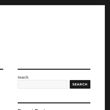
Search
SEARCH