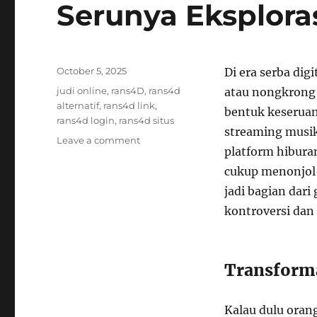
Serunya Eksplora
Posted
October 5, 2025
Di era serba digi
on
Tags
judi online
,
rans4D
,
rans4d
atau nongkrong 
alternatif
,
rans4d link
,
bentuk keseruan 
rans4d login
,
rans4d situs
streaming musik
on
Leave a comment
platform hibura
Dunia
Digital
cukup menonjol 
yang
jadi bagian dari
Bikin
kontroversi dan 
Penasaran:
Serunya
Eksplorasi
Hiburan
Transforma
Modern
Kalau dulu orang