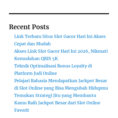
Nyata
Recent Posts
Link Terbaru Situs Slot Gacor Hari Ini Akses
Cepat dan Mudah
Akses Link Slot Gacor Hari Ini 2026, Nikmati
Kemudahan QRIS 5K
Teknik Optimalisasi Bonus Loyalty di
Platform Judi Online
Pelajari Rahasia Mendapatkan Jackpot Besar
di Slot Online yang Bisa Mengubah Hidupmu
Temukan Strategi Jitu yang Membantu
Kamu Raih Jackpot Besar dari Slot Online
Favorit