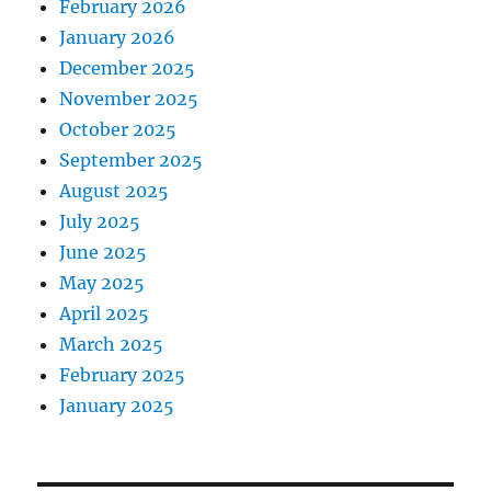
February 2026
January 2026
December 2025
November 2025
October 2025
September 2025
August 2025
July 2025
June 2025
May 2025
April 2025
March 2025
February 2025
January 2025