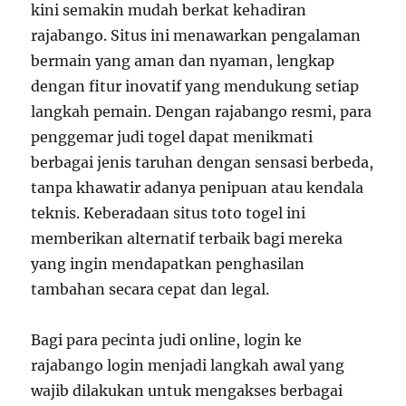
kini semakin mudah berkat kehadiran
rajabango. Situs ini menawarkan pengalaman
bermain yang aman dan nyaman, lengkap
dengan fitur inovatif yang mendukung setiap
langkah pemain. Dengan rajabango resmi, para
penggemar judi togel dapat menikmati
berbagai jenis taruhan dengan sensasi berbeda,
tanpa khawatir adanya penipuan atau kendala
teknis. Keberadaan situs toto togel ini
memberikan alternatif terbaik bagi mereka
yang ingin mendapatkan penghasilan
tambahan secara cepat dan legal.
Bagi para pecinta judi online, login ke
rajabango login menjadi langkah awal yang
wajib dilakukan untuk mengakses berbagai