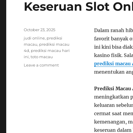
Keseruan Slot On
Posted
October 23, 2025
Dalam ranah hi
on
Tags
judi online
,
prediksi
favorit banyak o
macau
,
prediksi macau
ini kini bisa di
4d
,
prediksi macau hari
kasino fisik. Sa
ini
,
toto macau
prediksi macau 
on
Leave a comment
Menjelajahi
menentukan angk
Prediksi
Macau
Prediksi Macau
4D
dan
meningkatkan p
Keseruan
keluaran sebel
Slot
cermat saat mem
Online
kemenangan, me
keseruan dalam 