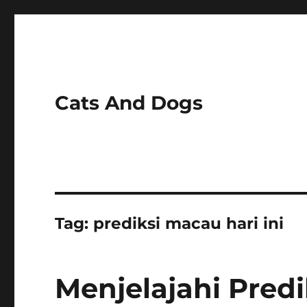
Cats And Dogs
Tag:
prediksi macau hari ini
Menjelajahi Pred