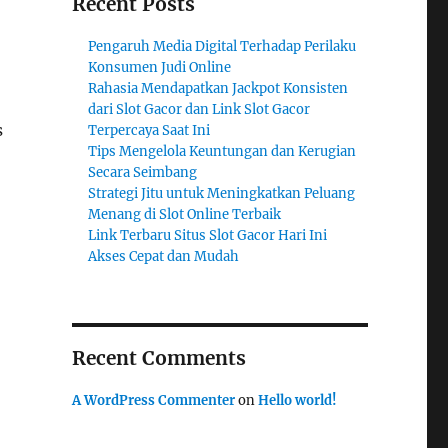
Recent Posts
Pengaruh Media Digital Terhadap Perilaku
Konsumen Judi Online
Rahasia Mendapatkan Jackpot Konsisten
dari Slot Gacor dan Link Slot Gacor
s
Terpercaya Saat Ini
Tips Mengelola Keuntungan dan Kerugian
Secara Seimbang
Strategi Jitu untuk Meningkatkan Peluang
Menang di Slot Online Terbaik
Link Terbaru Situs Slot Gacor Hari Ini
Akses Cepat dan Mudah
Recent Comments
A WordPress Commenter
on
Hello world!