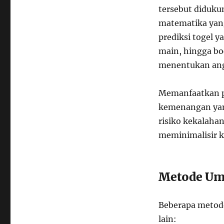
tersebut didukun
matematika yan
prediksi togel 
main, hingga b
menentukan angk
Memanfaatkan pr
kemenangan yan
risiko kekalahan
meminimalisir k
Metode Umu
Beberapa metode
lain: