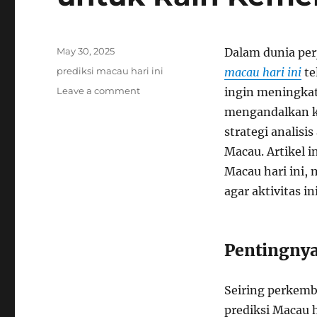
Posted
May 30, 2025
Dalam dunia per
on
Tags
prediksi macau hari ini
macau hari ini
te
on
Leave a comment
ingin meningka
Strategi
mengandalkan k
Terbaru
strategi analis
Prediksi
Macau
Macau. Artikel 
Hari
Macau hari ini, 
Ini
agar aktivitas 
untuk
Raih
Kemenangan
Maksimal
Pentingnya
Seiring perkemb
prediksi Macau h