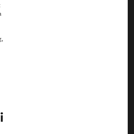
t
n
g,
i