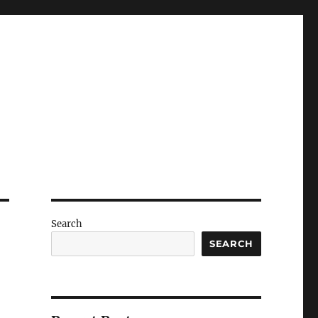
Search
SEARCH