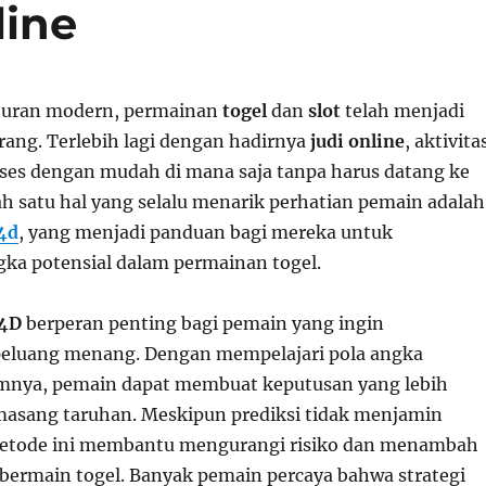
line
buran modern, permainan
togel
dan
slot
telah menjadi
rang. Terlebih lagi dengan hadirnya
judi online
, aktivita
akses dengan mudah di mana saja tanpa harus datang ke
lah satu hal yang selalu menarik perhatian pemain adalah
4d
, yang menjadi panduan bagi mereka untuk
a potensial dalam permainan togel.
 4D
berperan penting bagi pemain yang ingin
eluang menang. Dengan mempelajari pola angka
umnya, pemain dapat membuat keputusan yang lebih
asang taruhan. Meskipun prediksi tidak menjamin
tode ini membantu mengurangi risiko dan menambah
bermain togel. Banyak pemain percaya bahwa strategi