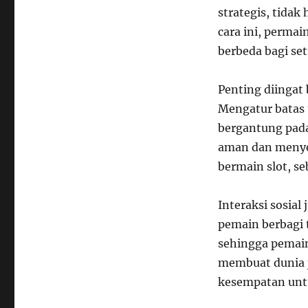
strategis, tida
cara ini, perma
berbeda bagi se
Penting diinga
Mengatur batas 
bergantung pada
aman dan menyen
bermain slot, s
Interaksi sosia
pemain berbagi 
sehingga pemain
membuat dunia j
kesempatan untu