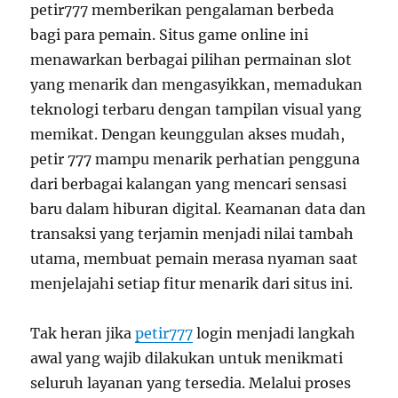
petir777 memberikan pengalaman berbeda
bagi para pemain. Situs game online ini
menawarkan berbagai pilihan permainan slot
yang menarik dan mengasyikkan, memadukan
teknologi terbaru dengan tampilan visual yang
memikat. Dengan keunggulan akses mudah,
petir 777 mampu menarik perhatian pengguna
dari berbagai kalangan yang mencari sensasi
baru dalam hiburan digital. Keamanan data dan
transaksi yang terjamin menjadi nilai tambah
utama, membuat pemain merasa nyaman saat
menjelajahi setiap fitur menarik dari situs ini.
Tak heran jika
petir777
login menjadi langkah
awal yang wajib dilakukan untuk menikmati
seluruh layanan yang tersedia. Melalui proses