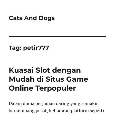
Cats And Dogs
Tag:
petir777
Kuasai Slot dengan
Mudah di Situs Game
Online Terpopuler
Dalam dunia perjudian daring yang semakin
berkembang pesat, kehadiran platform seperti