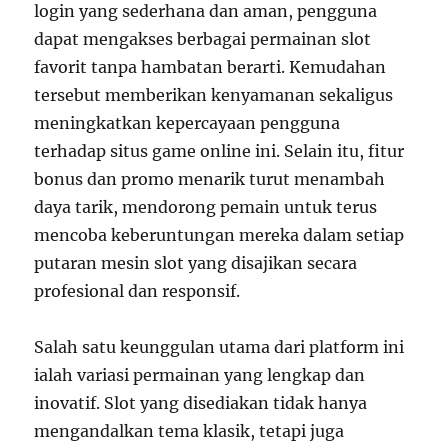
login yang sederhana dan aman, pengguna
dapat mengakses berbagai permainan slot
favorit tanpa hambatan berarti. Kemudahan
tersebut memberikan kenyamanan sekaligus
meningkatkan kepercayaan pengguna
terhadap situs game online ini. Selain itu, fitur
bonus dan promo menarik turut menambah
daya tarik, mendorong pemain untuk terus
mencoba keberuntungan mereka dalam setiap
putaran mesin slot yang disajikan secara
profesional dan responsif.
Salah satu keunggulan utama dari platform ini
ialah variasi permainan yang lengkap dan
inovatif. Slot yang disediakan tidak hanya
mengandalkan tema klasik, tetapi juga