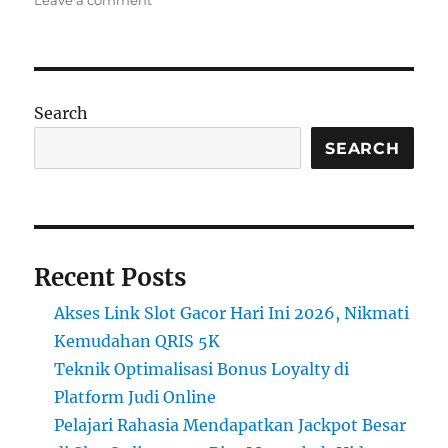
Leave a comment
Kuasai
Slot
dengan
Mudah
di
Search
Situs
Game
SEARCH
Online
Terpopuler
Recent Posts
Akses Link Slot Gacor Hari Ini 2026, Nikmati
Kemudahan QRIS 5K
Teknik Optimalisasi Bonus Loyalty di
Platform Judi Online
Pelajari Rahasia Mendapatkan Jackpot Besar