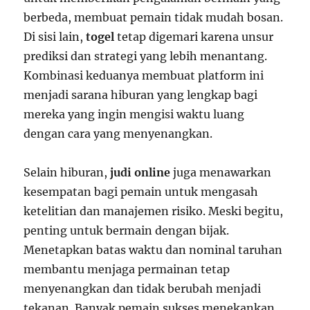
berbeda, membuat pemain tidak mudah bosan.
Di sisi lain,
togel
tetap digemari karena unsur
prediksi dan strategi yang lebih menantang.
Kombinasi keduanya membuat platform ini
menjadi sarana hiburan yang lengkap bagi
mereka yang ingin mengisi waktu luang
dengan cara yang menyenangkan.
Selain hiburan,
judi online
juga menawarkan
kesempatan bagi pemain untuk mengasah
ketelitian dan manajemen risiko. Meski begitu,
penting untuk bermain dengan bijak.
Menetapkan batas waktu dan nominal taruhan
membantu menjaga permainan tetap
menyenangkan dan tidak berubah menjadi
tekanan. Banyak pemain sukses menekankan