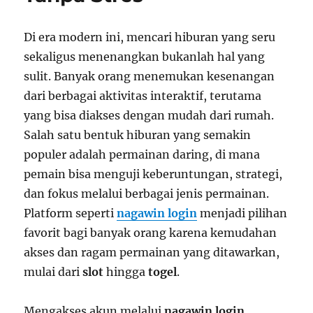
Di era modern ini, mencari hiburan yang seru
sekaligus menenangkan bukanlah hal yang
sulit. Banyak orang menemukan kesenangan
dari berbagai aktivitas interaktif, terutama
yang bisa diakses dengan mudah dari rumah.
Salah satu bentuk hiburan yang semakin
populer adalah permainan daring, di mana
pemain bisa menguji keberuntungan, strategi,
dan fokus melalui berbagai jenis permainan.
Platform seperti
nagawin login
menjadi pilihan
favorit bagi banyak orang karena kemudahan
akses dan ragam permainan yang ditawarkan,
mulai dari
slot
hingga
togel
.
Mengakses akun melalui
nagawin login