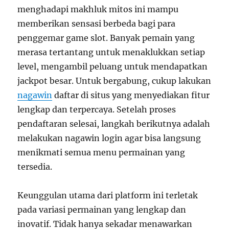
menghadapi makhluk mitos ini mampu
memberikan sensasi berbeda bagi para
penggemar game slot. Banyak pemain yang
merasa tertantang untuk menaklukkan setiap
level, mengambil peluang untuk mendapatkan
jackpot besar. Untuk bergabung, cukup lakukan
nagawin
daftar di situs yang menyediakan fitur
lengkap dan terpercaya. Setelah proses
pendaftaran selesai, langkah berikutnya adalah
melakukan nagawin login agar bisa langsung
menikmati semua menu permainan yang
tersedia.
Keunggulan utama dari platform ini terletak
pada variasi permainan yang lengkap dan
inovatif. Tidak hanya sekadar menawarkan