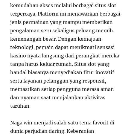
kemudahan akses melalui berbagai situs slot
terpercaya. Platform ini menawarkan berbagai
jenis permainan yang mampu memberikan
pengalaman seru sekaligus peluang meraih
kemenangan besar. Dengan kemajuan
teknologi, pemain dapat menikmati sensasi
kasino nyata langsung dari perangkat mereka
tanpa harus keluar rumah. Situs slot yang
handal biasanya menyediakan fitur inovatif
serta layanan pelanggan yang responsif,
memastikan setiap pengguna merasa aman
dan nyaman saat menjalankan aktivitas
taruhan.
Naga win menjadi salah satu tema favorit di
dunia perjudian daring. Keberanian