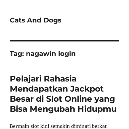
Cats And Dogs
Tag:
nagawin login
Pelajari Rahasia
Mendapatkan Jackpot
Besar di Slot Online yang
Bisa Mengubah Hidupmu
Bermain slot kini semakin diminati berkat