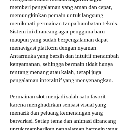
memberi pengalaman yang aman dan cepat,
memungkinkan pemain untuk langsung
menikmati permainan tanpa hambatan teknis.
Sistem ini dirancang agar pengguna baru
maupun yang sudah berpengalaman dapat
menavigasi platform dengan nyaman.
Antarmuka yang bersih dan intuitif menambah
kenyamanan, sehingga bermain tidak hanya
tentang menang atau kalah, tetapi juga
pengalaman interaktif yang menyenangkan.
Permainan
slot
menjadi salah satu favorit
karena menghadirkan sensasi visual yang
menarik dan peluang kemenangan yang
bervariasi. Setiap tema dan animasi dirancang
untuk memberikan pengalaman bermain yang