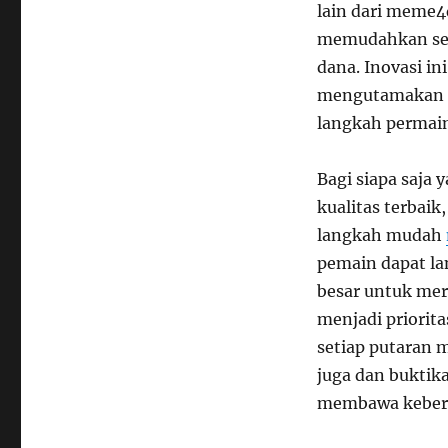
lain dari meme4d
memudahkan set
dana. Inovasi i
mengutamakan k
langkah permai
Bagi siapa saja
kualitas terbai
langkah mudah
pemain dapat la
besar untuk me
menjadi priorit
setiap putaran 
juga dan buktik
membawa keberu