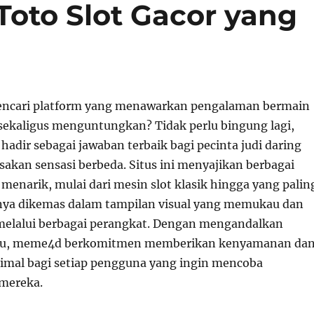
oto Slot Gacor yang
ncari platform yang menawarkan pengalaman bermain
u sekaligus menguntungkan? Tidak perlu bingung lagi,
adir sebagai jawaban terbaik bagi pecinta judi daring
sakan sensasi berbeda. Situs ini menyajikan berbagai
menarik, mulai dari mesin slot klasik hingga yang palin
ya dikemas dalam tampilan visual yang memukau dan
melalui berbagai perangkat. Dengan mengandalkan
aru, meme4d berkomitmen memberikan kenyamanan da
mal bagi setiap pengguna yang ingin mencoba
mereka.