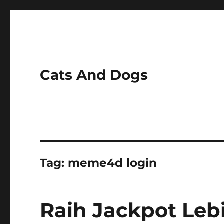
Cats And Dogs
Tag:
meme4d login
Raih Jackpot Leb