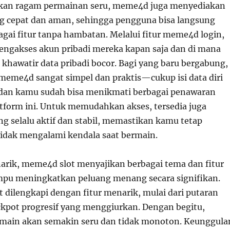
kan ragam permainan seru, meme4d juga menyediakan
ng cepat dan aman, sehingga pengguna bisa langsung
gai fitur tanpa hambatan. Melalui fitur meme4d login,
ngakses akun pribadi mereka kapan saja dan di mana
u khawatir data pribadi bocor. Bagi yang baru bergabung,
 meme4d sangat simpel dan praktis—cukup isi data diri
 dan kamu sudah bisa menikmati berbagai penawaran
atform ini. Untuk memudahkan akses, tersedia juga
g selalu aktif dan stabil, memastikan kamu tetap
tidak mengalami kendala saat bermain.
arik, meme4d slot menyajikan berbagai tema dan fitur
pu meningkatkan peluang menang secara signifikan.
t dilengkapi dengan fitur menarik, mulai dari putaran
ackpot progresif yang menggiurkan. Dengan begitu,
main akan semakin seru dan tidak monoton. Keunggula