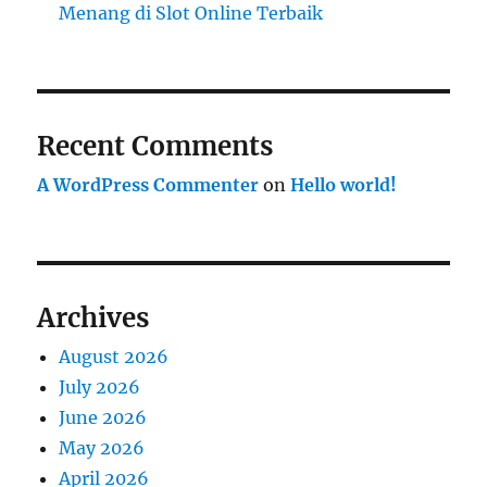
Menang di Slot Online Terbaik
Recent Comments
A WordPress Commenter
on
Hello world!
Archives
August 2026
July 2026
June 2026
May 2026
April 2026