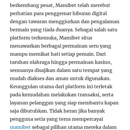
berkembang pesat, Mamibet telah merebut
perhatian para penggemar hiburan digital
dengan tawaran menggiurkan dan pengalaman
bermain yang tiada duanya. Sebagai salah satu
platform terkemuka, Mamibet situs
menawarkan berbagai permainan seru yang
mampu memikat hati setiap pemain. Dari
taruhan olahraga hingga permainan kasino,
semuanya disajikan dalam satu tempat yang
mudah diakses dan aman untuk digunakan.
Keunggulan utama dari platform ini terletak
pada kemudahan melakukan transaksi, serta
layanan pelanggan yang siap membantu kapan
saja dibutuhkan. Tidak heran jika banyak
pengguna setia yang terus mempercayai
mamibet
sebagai pilihan utama mereka dalam