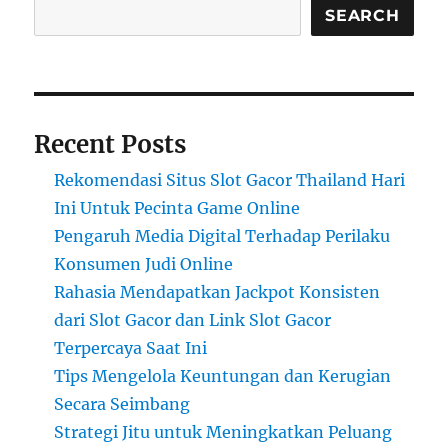
karena
SEARCH
Terbukti
Menghasilkan
Bonus
Besar
Setiap
Recent Posts
Saat
Rekomendasi Situs Slot Gacor Thailand Hari
Ini Untuk Pecinta Game Online
Pengaruh Media Digital Terhadap Perilaku
Konsumen Judi Online
Rahasia Mendapatkan Jackpot Konsisten
dari Slot Gacor dan Link Slot Gacor
Terpercaya Saat Ini
Tips Mengelola Keuntungan dan Kerugian
Secara Seimbang
Strategi Jitu untuk Meningkatkan Peluang