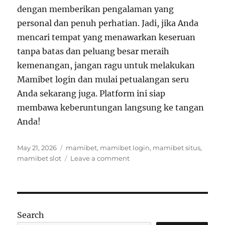
dengan memberikan pengalaman yang
personal dan penuh perhatian. Jadi, jika Anda
mencari tempat yang menawarkan keseruan
tanpa batas dan peluang besar meraih
kemenangan, jangan ragu untuk melakukan
Mamibet login dan mulai petualangan seru
Anda sekarang juga. Platform ini siap
membawa keberuntungan langsung ke tangan
Anda!
Posted
Tags
May 21, 2026
mamibet
,
mamibet login
,
mamibet situs
,
on
on
mamibet slot
Leave a comment
Slot
Online
Paling
Dicari
Pemain
Search
Pro