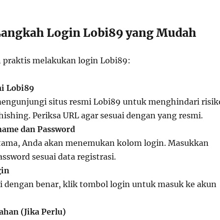
angkah Login Lobi89 yang Mudah
 praktis melakukan login Lobi89:
i Lobi89
engunjungi situs resmi Lobi89 untuk menghindari risik
hishing. Periksa URL agar sesuai dengan yang resmi.
name dan Password
tama, Anda akan menemukan kolom login. Masukkan
sword sesuai data registrasi.
gin
si dengan benar, klik tombol login untuk masuk ke akun
ahan (Jika Perlu)