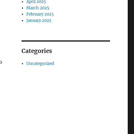
April 2025
March 2025
February 2025
January 2025
Categories
o
Uncategorized