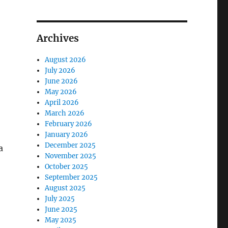
Archives
August 2026
July 2026
June 2026
May 2026
April 2026
March 2026
February 2026
January 2026
December 2025
a
November 2025
October 2025
September 2025
August 2025
July 2025
June 2025
May 2025