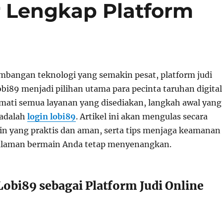
r Lengkap Platform
mbangan teknologi yang semakin pesat, platform judi
obi89 menjadi pilihan utama para pecinta taruhan digital
mati semua layanan yang disediakan, langkah awal yang
 adalah
login lobi89
. Artikel ini akan mengulas secara
gin yang praktis dan aman, serta tips menjaga keamanan
alaman bermain Anda tetap menyenangkan.
obi89 sebagai Platform Judi Online