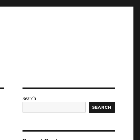
Search
SEARCH