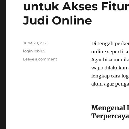
untuk Akses Fitu
Judi Online
Posted
June 20, 2025
Di tengah perke
on
Tags
login lobi89
online seperti L
on
Leave a comment
Agar bisa menik
Cara
wajib dilakukan
Praktis
lengkap cara lo
dan
Aman
akun agar peng
Login
Lobi89
untuk
Mengenal L
Akses
Fitur
Terpercaya
Lengkap
Platform