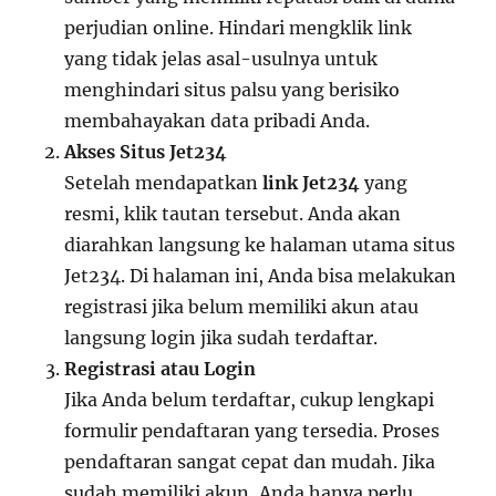
perjudian online. Hindari mengklik link
yang tidak jelas asal-usulnya untuk
menghindari situs palsu yang berisiko
membahayakan data pribadi Anda.
Akses Situs Jet234
Setelah mendapatkan
link Jet234
yang
resmi, klik tautan tersebut. Anda akan
diarahkan langsung ke halaman utama situs
Jet234. Di halaman ini, Anda bisa melakukan
registrasi jika belum memiliki akun atau
langsung login jika sudah terdaftar.
Registrasi atau Login
Jika Anda belum terdaftar, cukup lengkapi
formulir pendaftaran yang tersedia. Proses
pendaftaran sangat cepat dan mudah. Jika
sudah memiliki akun, Anda hanya perlu