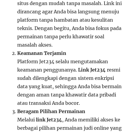
situs dengan mudah tanpa masalah. Link ini
dirancang agar Anda bisa langsung menuju
platform tanpa hambatan atau kesulitan
teknis. Dengan begitu, Anda bisa fokus pada
permainan tanpa perlu khawatir soal
masalah akses.
Keamanan Terjamin
Platform Jet234 selalu mengutamakan
keamanan penggunanya.
Link Jet234
resmi
sudah dilengkapi dengan sistem enkripsi
data yang kuat, sehingga Anda bisa bermain
dengan aman tanpa khawatir data pribadi
atau transaksi Anda bocor.
Beragam Pilihan Permainan
Melalui
link Jet234
, Anda memiliki akses ke
berbagai pilihan permainan judi online yang