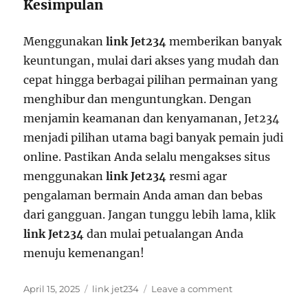
Kesimpulan
Menggunakan
link Jet234
memberikan banyak
keuntungan, mulai dari akses yang mudah dan
cepat hingga berbagai pilihan permainan yang
menghibur dan menguntungkan. Dengan
menjamin keamanan dan kenyamanan, Jet234
menjadi pilihan utama bagi banyak pemain judi
online. Pastikan Anda selalu mengakses situs
menggunakan
link Jet234
resmi agar
pengalaman bermain Anda aman dan bebas
dari gangguan. Jangan tunggu lebih lama, klik
link Jet234
dan mulai petualangan Anda
menuju kemenangan!
Posted
Tags
on
April 15, 2025
link jet234
Leave a comment
on
Link