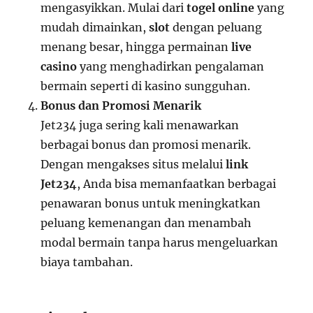
mengasyikkan. Mulai dari
togel online
yang
mudah dimainkan,
slot
dengan peluang
menang besar, hingga permainan
live
casino
yang menghadirkan pengalaman
bermain seperti di kasino sungguhan.
Bonus dan Promosi Menarik
Jet234 juga sering kali menawarkan
berbagai bonus dan promosi menarik.
Dengan mengakses situs melalui
link
Jet234
, Anda bisa memanfaatkan berbagai
penawaran bonus untuk meningkatkan
peluang kemenangan dan menambah
modal bermain tanpa harus mengeluarkan
biaya tambahan.