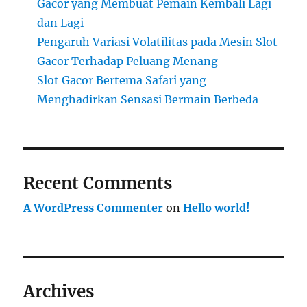
Gacor yang Membuat Pemain Kembali Lagi
dan Lagi
Pengaruh Variasi Volatilitas pada Mesin Slot
Gacor Terhadap Peluang Menang
Slot Gacor Bertema Safari yang
Menghadirkan Sensasi Bermain Berbeda
Recent Comments
A WordPress Commenter
on
Hello world!
Archives