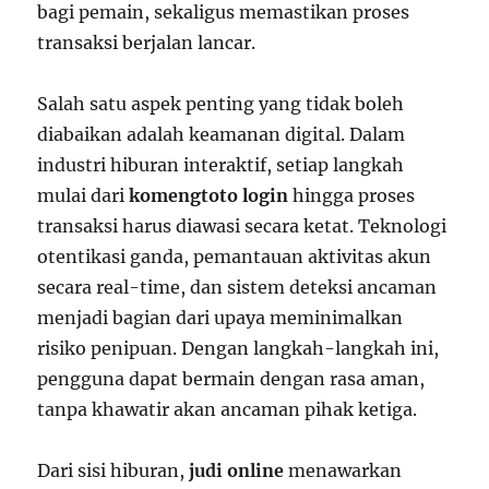
bagi pemain, sekaligus memastikan proses
transaksi berjalan lancar.
Salah satu aspek penting yang tidak boleh
diabaikan adalah keamanan digital. Dalam
industri hiburan interaktif, setiap langkah
mulai dari
komengtoto login
hingga proses
transaksi harus diawasi secara ketat. Teknologi
otentikasi ganda, pemantauan aktivitas akun
secara real-time, dan sistem deteksi ancaman
menjadi bagian dari upaya meminimalkan
risiko penipuan. Dengan langkah-langkah ini,
pengguna dapat bermain dengan rasa aman,
tanpa khawatir akan ancaman pihak ketiga.
Dari sisi hiburan,
judi online
menawarkan