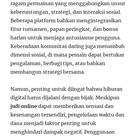
ragam permainan yang menggabungkan unsur
keberuntungan, strategi, dan interaksi sosial.
Beberapa platform bahkan mengintegrasikan
fitur turnamen, papan peringkat, dan bonus
harian untuk menjaga antusiasme pengguna.
Keberadaan komunitas daring juga menambah
dimensi sosial, di mana pemain dapat bertukar
pengalaman, berbagi tips, atau bahkan
membangun strategi bersama.
Namun, penting untuk diingat bahwa hiburan
digital harus dijalani dengan bijak. Meskipun
judi online
dapat memberikan sensasi dan
kesenangan tersendiri, pengelolaan waktu dan
dana menjadi faktor penting untuk
menghindari dampak negatif. Penggunaan