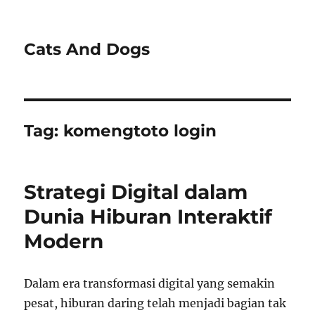
Cats And Dogs
Tag:
komengtoto login
Strategi Digital dalam
Dunia Hiburan Interaktif
Modern
Dalam era transformasi digital yang semakin
pesat, hiburan daring telah menjadi bagian tak