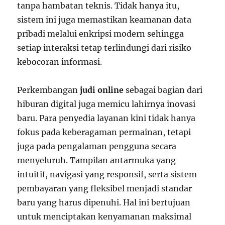
tanpa hambatan teknis. Tidak hanya itu,
sistem ini juga memastikan keamanan data
pribadi melalui enkripsi modern sehingga
setiap interaksi tetap terlindungi dari risiko
kebocoran informasi.
Perkembangan
judi online
sebagai bagian dari
hiburan digital juga memicu lahirnya inovasi
baru. Para penyedia layanan kini tidak hanya
fokus pada keberagaman permainan, tetapi
juga pada pengalaman pengguna secara
menyeluruh. Tampilan antarmuka yang
intuitif, navigasi yang responsif, serta sistem
pembayaran yang fleksibel menjadi standar
baru yang harus dipenuhi. Hal ini bertujuan
untuk menciptakan kenyamanan maksimal