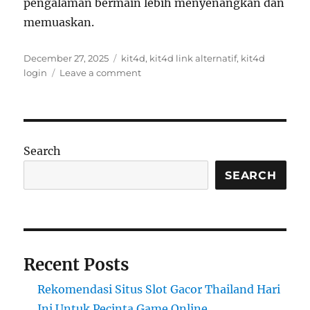
pengalaman bermain lebih menyenangkan dan
memuaskan.
Posted
Tags
December 27, 2025
kit4d
,
kit4d link alternatif
,
kit4d
on
on
login
Leave a comment
Sensasi
Seru
Menang
di
Dunia
Search
Toto
Online
SEARCH
Recent Posts
Rekomendasi Situs Slot Gacor Thailand Hari
Ini Untuk Pecinta Game Online