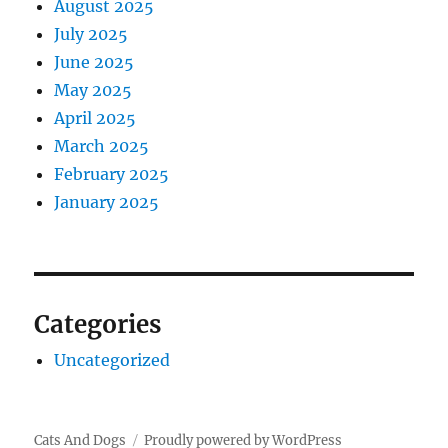
August 2025
July 2025
June 2025
May 2025
April 2025
March 2025
February 2025
January 2025
Categories
Uncategorized
Cats And Dogs
Proudly powered by WordPress