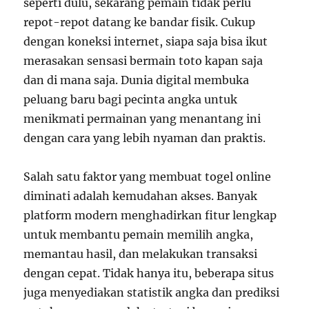
seperti dulu, sekarang pemain tidak perlu
repot-repot datang ke bandar fisik. Cukup
dengan koneksi internet, siapa saja bisa ikut
merasakan sensasi bermain toto kapan saja
dan di mana saja. Dunia digital membuka
peluang baru bagi pecinta angka untuk
menikmati permainan yang menantang ini
dengan cara yang lebih nyaman dan praktis.
Salah satu faktor yang membuat togel online
diminati adalah kemudahan akses. Banyak
platform modern menghadirkan fitur lengkap
untuk membantu pemain memilih angka,
memantau hasil, dan melakukan transaksi
dengan cepat. Tidak hanya itu, beberapa situs
juga menyediakan statistik angka dan prediksi