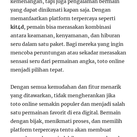
kemenangan, tapi juga pengalaman bermain
yang dapat dinikmati kapan saja. Dengan
memanfaatkan platform terpercaya seperti
kit4d
, pemain bisa merasakan kombinasi
antara keamanan, kenyamanan, dan hiburan
seru dalam satu paket. Bagi mereka yang ingin
mencoba peruntungan atau sekadar merasakan
sensasi seru dari permainan angka, toto online
menjadi pilihan tepat.
Dengan semua kemudahan dan fitur menarik
yang ditawarkan, tidak mengherankan jika
toto online semakin populer dan menjadi salah
satu permainan favorit di era digital. Bermain
dengan bijak, menikmati proses, dan memilih
platform terpercaya tentu akan membuat