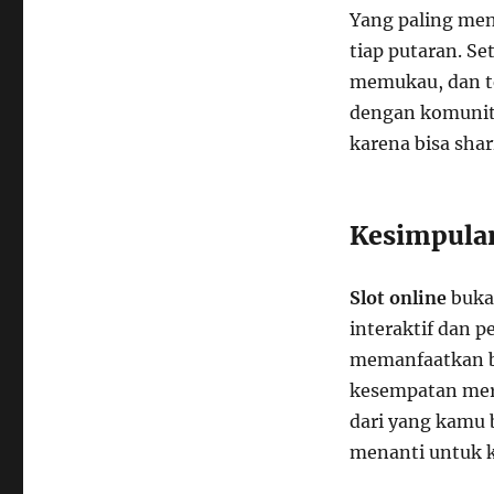
Yang paling men
tiap putaran. S
memukau, dan te
dengan komunita
karena bisa shar
Kesimpula
Slot online
buka
interaktif dan 
memanfaatkan bo
kesempatan me
dari yang kamu b
menanti untuk k