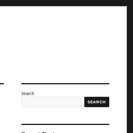
Search
SEARCH