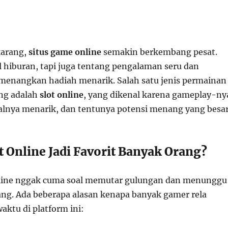
ekarang,
situs game online
semakin berkembang pesat.
 hiburan, tapi juga tentang pengalaman seru dan
enangkan hadiah menarik. Salah satu jenis permainan
ng adalah
slot online
, yang dikenal karena gameplay-ny
ualnya menarik, dan tentunya potensi menang yang besar
t Online Jadi Favorit Banyak Orang?
nline nggak cuma soal memutar gulungan dan menunggu
g. Ada beberapa alasan kenapa banyak gamer rela
ktu di platform ini: