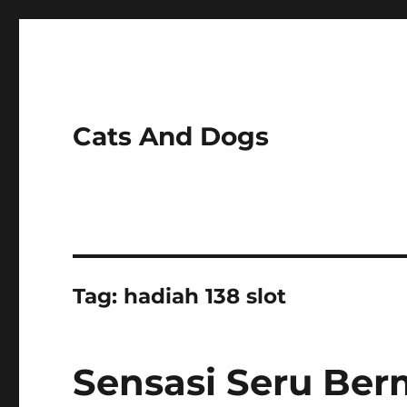
Cats And Dogs
Tag:
hadiah 138 slot
Sensasi Seru Ber