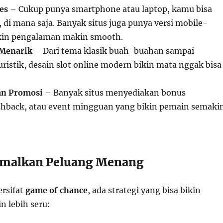
es
– Cukup punya smartphone atau laptop, kamu bisa
 di mana saja. Banyak situs juga punya versi mobile-
ikin pengalaman makin smooth.
 Menarik
– Dari tema klasik buah-buahan sampai
ristik, desain slot online modern bikin mata nggak bisa
an Promosi
– Banyak situs menyediakan bonus
shback, atau event mingguan yang bikin pemain semaki
imalkan Peluang Menang
ersifat
game of chance
, ada strategi yang bisa bikin
 lebih seru: