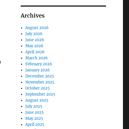
Archives
August 2026
July 2026
June 2026
May 2026
April 2026
March 2026
n
February 2026
January 2026
December 2025
November 2025
October 2025
September 2025
August 2025
July 2025
June 2025
May 2025
April 2025