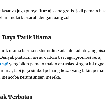
 biasanya juga punya fitur uji coba gratis, jadi pemain bis
elum mulai bertaruh dengan uang asli.
: Daya Tarik Utama
tarik utama bermain slot online adalah hadiah yang bisa
Banyak platform menawarkan berbagai promosi seru,
h 138
yang bikin pemain makin antusias. Angka ini ngga
minal, tapi juga simbol peluang besar yang bikin pemai
 mencoba peruntungan mereka.
ak Terbatas