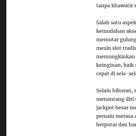
tanpa khawatir 
Salah satu aspe
kemudahan akses
memutar gulunga
mesin slot tradis
memungkinkan p
keinginan, baik
cepat di sela-se
Selain hiburan, 
menantang diri 
jackpot besar m
pemain merasa a
berputar dan h