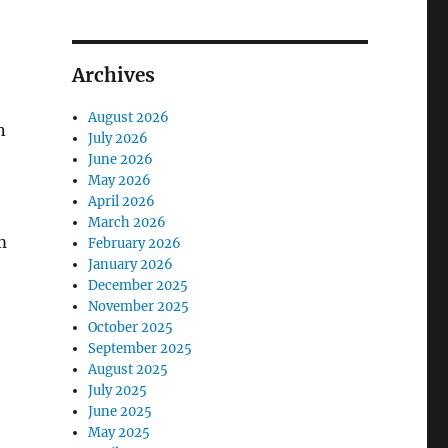
Archives
August 2026
n
July 2026
June 2026
May 2026
April 2026
March 2026
m
February 2026
January 2026
December 2025
November 2025
October 2025
September 2025
August 2025
July 2025
June 2025
May 2025