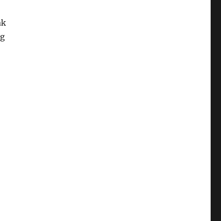
ak
ng