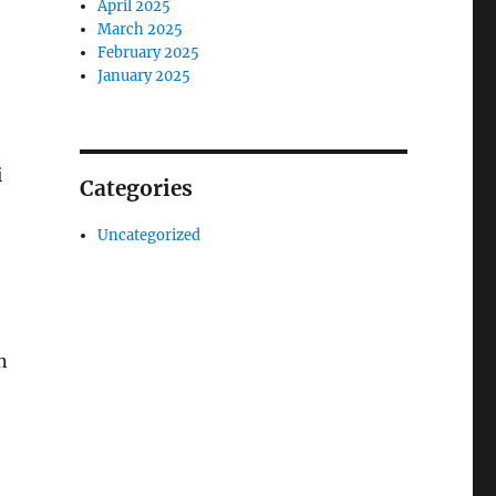
April 2025
March 2025
February 2025
January 2025
i
Categories
Uncategorized
n