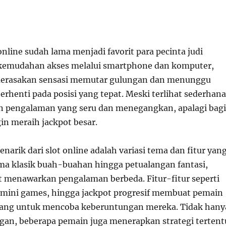
nline sudah lama menjadi favorit para pecinta judi
 kemudahan akses melalui smartphone dan komputer,
 merasakan sensasi memutar gulungan dan menunggu
rhenti pada posisi yang tepat. Meski terlihat sederhana
n pengalaman yang seru dan menegangkan, apalagi bagi
in meraih jackpot besar.
enarik dari slot online adalah variasi tema dan fitur yan
tema klasik buah-buahan hingga petualangan fantasi,
ot menawarkan pengalaman berbeda. Fitur-fitur seperti
s mini games, hingga jackpot progresif membuat pemain
tang untuk mencoba keberuntungan mereka. Tidak hany
gan, beberapa pemain juga menerapkan strategi tertent