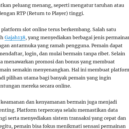
tkan peluang menang, seperti mengatur taruhan atau
engan RTP (Return to Player) tinggi.
ni, platform slot online terus berkembang. Salah satu
ah
Gajah138
, yang menyediakan berbagai jenis permaina
engan antarmuka yang ramah pengguna. Pemain dapat
ndaftar, login, dan mulai bermain tanpa ribet. Selain
juga menawarkan promosi dan bonus yang membuat
main semakin menyenangkan. Hal ini membuat platfor
jadi pilihan utama bagi banyak pemain yang ingin
ntungan mereka secara online.
u, keamanan dan kenyamanan bermain juga menjadi
nting. Platform terpercaya selalu memastikan data
ngi serta menyediakan sistem transaksi yang cepat dan
gitu, pemain bisa fokus menikmati sensasi permainan