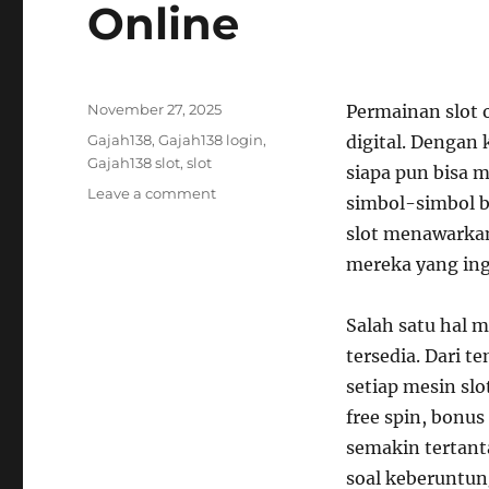
Online
Posted
November 27, 2025
Permainan slot o
on
Tags
Gajah138
,
Gajah138 login
,
digital. Dengan
Gajah138 slot
,
slot
siapa pun bisa
on
Leave a comment
simbol-simbol be
Sensasi
slot menawarka
Menang
Besar
mereka yang ing
di
Dunia
Salah satu hal m
Slot
Online
tersedia. Dari 
setiap mesin sl
free spin, bonu
semakin tertan
soal keberuntun