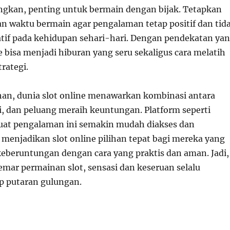
gkan, penting untuk bermain dengan bijak. Tetapkan
an waktu bermain agar pengalaman tetap positif dan tid
if pada kehidupan sehari-hari. Dengan pendekatan ya
ne bisa menjadi hiburan yang seru sekaligus cara melatih
rategi.
han, dunia slot online menawarkan kombinasi antara
gi, dan peluang meraih keuntungan. Platform seperti
at pengalaman ini semakin mudah diakses dan
enjadikan slot online pilihan tepat bagi mereka yang
eberuntungan dengan cara yang praktis dan aman. Jadi,
emar permainan slot, sensasi dan keseruan selalu
ap putaran gulungan.