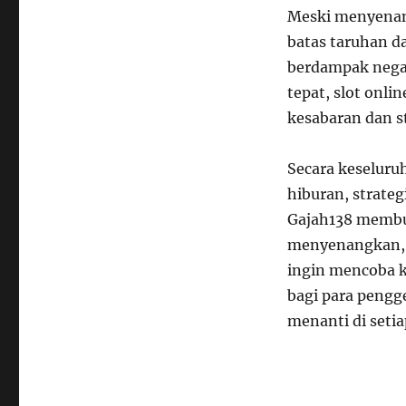
Meski menyenan
batas taruhan d
berdampak negat
tepat, slot onli
kesabaran dan st
Secara keseluru
hiburan, strate
Gajah138 membu
menyenangkan, m
ingin mencoba k
bagi para pengg
menanti di seti