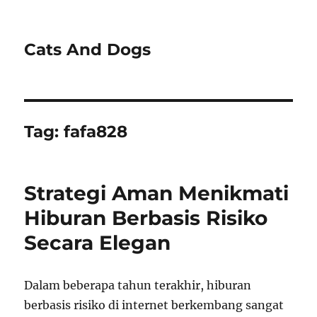
Cats And Dogs
Tag:
fafa828
Strategi Aman Menikmati
Hiburan Berbasis Risiko
Secara Elegan
Dalam beberapa tahun terakhir, hiburan
berbasis risiko di internet berkembang sangat