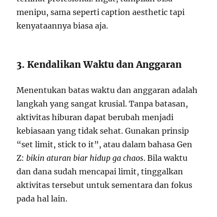
menipu, sama seperti caption aesthetic tapi
kenyataannya biasa aja.
3. Kendalikan Waktu dan Anggaran
Menentukan batas waktu dan anggaran adalah
langkah yang sangat krusial. Tanpa batasan,
aktivitas hiburan dapat berubah menjadi
kebiasaan yang tidak sehat. Gunakan prinsip
“set limit, stick to it”, atau dalam bahasa Gen
Z:
bikin aturan biar hidup ga chaos
. Bila waktu
dan dana sudah mencapai limit, tinggalkan
aktivitas tersebut untuk sementara dan fokus
pada hal lain.