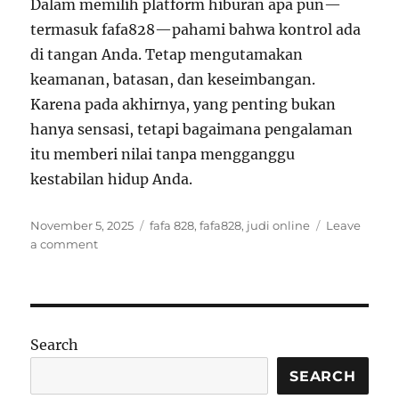
Dalam memilih platform hiburan apa pun—
termasuk fafa828—pahami bahwa kontrol ada
di tangan Anda. Tetap mengutamakan
keamanan, batasan, dan keseimbangan.
Karena pada akhirnya, yang penting bukan
hanya sensasi, tetapi bagaimana pengalaman
itu memberi nilai tanpa mengganggu
kestabilan hidup Anda.
Posted
Tags
November 5, 2025
fafa 828
,
fafa828
,
judi online
Leave
on
on
a comment
Strategi
Aman
Menikmati
Hiburan
Berbasis
Search
Risiko
Secara
SEARCH
Elegan