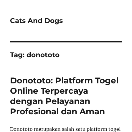
Cats And Dogs
Tag:
donototo
Donototo: Platform Togel
Online Terpercaya
dengan Pelayanan
Profesional dan Aman
Donototo merupakan salah satu platform togel