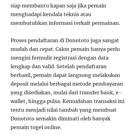
siap membantu kapan saja jika pemain
menghadapi kendala teknis atau
membutuhkan informasi terkait permainan.
Proses pendaftaran di Donototo juga sangat
mudah dan cepat. Calon pemain hanya perlu
mengisi formulir registrasi dengan data
lengkap dan valid. Setelah pendaftaran
berhasil, pemain dapat langsung melakukan
deposit melalui berbagai metode pembayaran
yang disediakan, mulai dari transfer bank, e-
wallet, hingga pulsa. Kemudahan transaksi ini
tentu menjadi nilai tambah yang membuat
Donototo semakin diminati oleh banyak
pemain togel online.