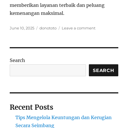
memberikan layanan terbaik dan peluang
kemenangan maksimal.
Posted
Tags
on
June 10, 2025
donototo
Leave a comment
on
Donototo:
Platform
Togel
Online
Terpercaya
Search
dengan
Pelayanan
SEARCH
Profesional
dan
Aman
Recent Posts
Tips Mengelola Keuntungan dan Kerugian
Secara Seimbang