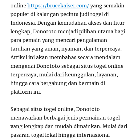
online
https://brucekaiser.com/
yang semakin
populer di kalangan pecinta judi togel di
Indonesia. Dengan kemudahan akses dan fitur
lengkap, Donototo menjadi pilihan utama bagi
para pemain yang mencari pengalaman
taruhan yang aman, nyaman, dan terpercaya.
Artikel ini akan membahas secara mendalam
mengenai Donototo sebagai situs togel online
terpercaya, mulai dari keunggulan, layanan,
hingga cara bergabung dan bermain di
platform ini.
Sebagai situs togel online, Donototo
menawarkan berbagai jenis permainan togel
yang lengkap dan mudah dimainkan. Mulai dari
pasaran togel lokal hingga internasional