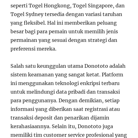
seperti Togel Hongkong, Togel Singapore, dan
Togel Sydney tersedia dengan variasi taruhan
yang fleksibel. Hal ini memberikan peluang
besar bagi para pemain untuk memilih jenis
permainan yang sesuai dengan strategi dan
preferensi mereka.
Salah satu keunggulan utama Donototo adalah
sistem keamanan yang sangat ketat. Platform
ini menggunakan teknologi enkripsi terbaru
untuk melindungi data pribadi dan transaksi
para penggunanya. Dengan demikian, setiap
informasi yang diberikan saat registrasi atau
transaksi deposit dan penarikan dijamin
kerahasiaannya. Selain itu, Donototo juga
memiliki tim customer service profesional yang