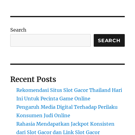
on
Keunggulan
dan
Cara
Menggunakan
untuk
Search
Transaksi
Deposit
SEARCH
yang
Praktis
dan
Aman
Recent Posts
Rekomendasi Situs Slot Gacor Thailand Hari
Ini Untuk Pecinta Game Online
Pengaruh Media Digital Terhadap Perilaku
Konsumen Judi Online
Rahasia Mendapatkan Jackpot Konsisten
dari Slot Gacor dan Link Slot Gacor