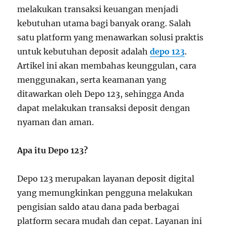
melakukan transaksi keuangan menjadi
kebutuhan utama bagi banyak orang. Salah
satu platform yang menawarkan solusi praktis
untuk kebutuhan deposit adalah
depo 123
.
Artikel ini akan membahas keunggulan, cara
menggunakan, serta keamanan yang
ditawarkan oleh Depo 123, sehingga Anda
dapat melakukan transaksi deposit dengan
nyaman dan aman.
Apa itu Depo 123?
Depo 123 merupakan layanan deposit digital
yang memungkinkan pengguna melakukan
pengisian saldo atau dana pada berbagai
platform secara mudah dan cepat. Layanan ini