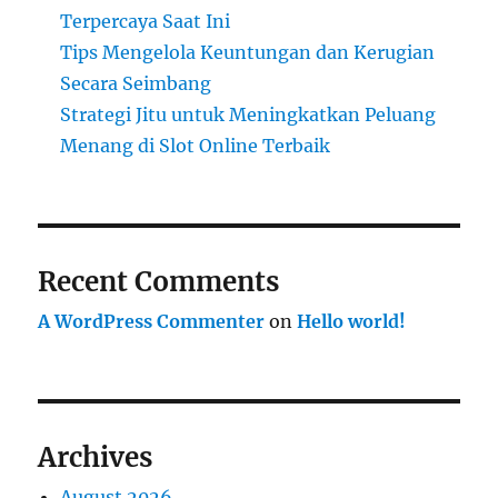
Terpercaya Saat Ini
Tips Mengelola Keuntungan dan Kerugian
Secara Seimbang
Strategi Jitu untuk Meningkatkan Peluang
Menang di Slot Online Terbaik
Recent Comments
A WordPress Commenter
on
Hello world!
Archives
August 2026