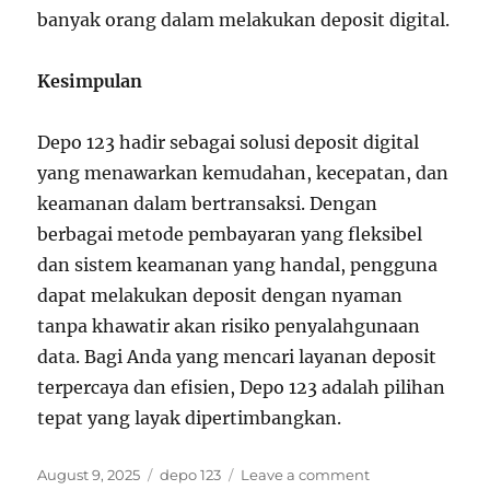
banyak orang dalam melakukan deposit digital.
Kesimpulan
Depo 123 hadir sebagai solusi deposit digital
yang menawarkan kemudahan, kecepatan, dan
keamanan dalam bertransaksi. Dengan
berbagai metode pembayaran yang fleksibel
dan sistem keamanan yang handal, pengguna
dapat melakukan deposit dengan nyaman
tanpa khawatir akan risiko penyalahgunaan
data. Bagi Anda yang mencari layanan deposit
terpercaya dan efisien, Depo 123 adalah pilihan
tepat yang layak dipertimbangkan.
Posted
Tags
on
August 9, 2025
depo 123
Leave a comment