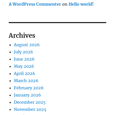
A WordPress Commenter
on
Hello world!
Archives
August 2026
July 2026
June 2026
May 2026
April 2026
March 2026
February 2026
January 2026
December 2025
November 2025