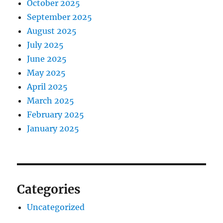
October 2025
September 2025
August 2025
July 2025
June 2025
May 2025
April 2025
March 2025
February 2025
January 2025
Categories
Uncategorized