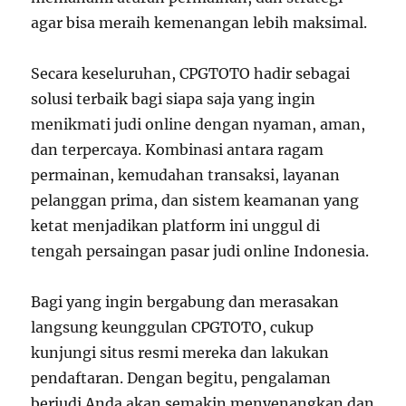
agar bisa meraih kemenangan lebih maksimal.
Secara keseluruhan, CPGTOTO hadir sebagai
solusi terbaik bagi siapa saja yang ingin
menikmati judi online dengan nyaman, aman,
dan terpercaya. Kombinasi antara ragam
permainan, kemudahan transaksi, layanan
pelanggan prima, dan sistem keamanan yang
ketat menjadikan platform ini unggul di
tengah persaingan pasar judi online Indonesia.
Bagi yang ingin bergabung dan merasakan
langsung keunggulan CPGTOTO, cukup
kunjungi situs resmi mereka dan lakukan
pendaftaran. Dengan begitu, pengalaman
berjudi Anda akan semakin menyenangkan dan