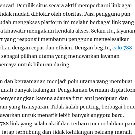
pencari. Pemilik situs secara aktif memperbarui link agar
tidak mudah diblokir oleh otoritas. Para pengguna pun
dah mengakses platform ini melalui berbagai link yang
a khawatir mengalami kendala akses. Selain itu, layana
rt yang responsif membantu pengguna menyelesaikan
ahan dengan cepat dan efisien. Dengan begitu,
calo 788
 sebagai pilihan utama yang menawarkan layanan
percaya untuk hiburan daring.
n dan kenyamanan menjadi poin utama yang membuat
iminati banyak kalangan. Pengalaman bermain di platfor
h menyenangkan karena adanya fitur anti penipuan dan
an yang transparan. Tidak kalah penting, berbagai bon
tawarkan untuk menarik lebih banyak anggota baru.
788 link yang selalu aktif dan terbaru memudahkan par
tetap terhubung dan tidak kehilangan peluang meraih