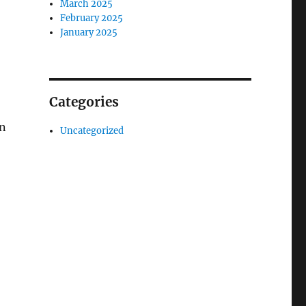
March 2025
February 2025
January 2025
Categories
n
Uncategorized