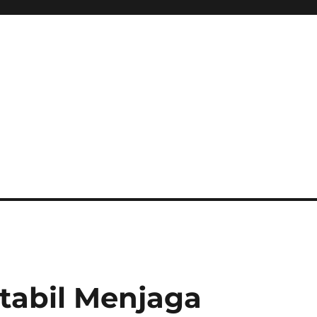
Stabil Menjaga