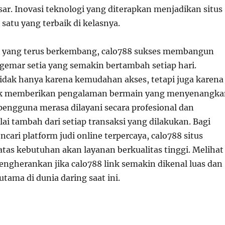
r. Inovasi teknologi yang diterapkan menjadikan situs
 satu yang terbaik di kelasnya.
i yang terus berkembang, calo788 sukses membangun
emar setia yang semakin bertambah setiap hari.
tidak hanya karena kemudahan akses, tetapi juga karena
k memberikan pengalaman bermain yang menyenangka
pengguna merasa dilayani secara profesional dan
ai tambah dari setiap transaksi yang dilakukan. Bagi
ari platform judi online terpercaya, calo788 situs
atas kebutuhan akan layanan berkualitas tinggi. Melihat
mengherankan jika calo788 link semakin dikenal luas dan
utama di dunia daring saat ini.