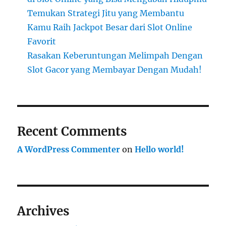
Temukan Strategi Jitu yang Membantu
Kamu Raih Jackpot Besar dari Slot Online
Favorit
Rasakan Keberuntungan Melimpah Dengan
Slot Gacor yang Membayar Dengan Mudah!
Recent Comments
A WordPress Commenter
on
Hello world!
Archives