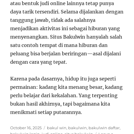
atau bentuk judi online lainnya tetap punya
daya tarik tersendiri. Selama dijalankan dengan
tanggung jawab, tidak ada salahnya
menjadikan aktivitas ini sebagai hiburan yang
menyenangkan. Situs Bakulwin hanyalah salah
satu contoh tempat di mana hiburan dan
peluang bisa berjalan beriringan—asal dijalani
dengan cara yang tepat.
Karena pada dasarnya, hidup itu juga seperti
permainan: kadang kita menang besar, kadang
perlu belajar dari kekalahan. Yang terpenting
bukan hasil akhirnya, tapi bagaimana kita
menikmati setiap putarannya.
Posted
Tags
October 16, 2025
bakul win
,
bakulwin
,
bakulwin daftar
,
on