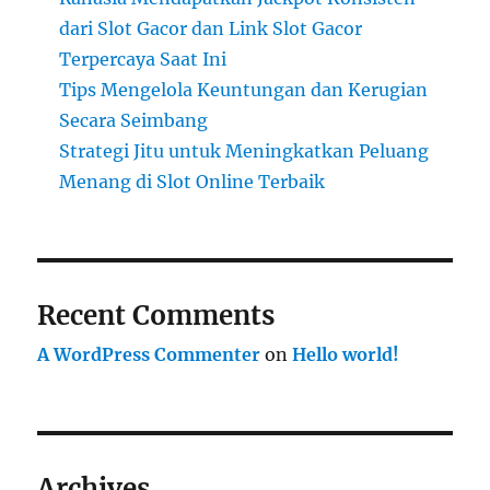
dari Slot Gacor dan Link Slot Gacor
Terpercaya Saat Ini
Tips Mengelola Keuntungan dan Kerugian
Secara Seimbang
Strategi Jitu untuk Meningkatkan Peluang
Menang di Slot Online Terbaik
Recent Comments
A WordPress Commenter
on
Hello world!
Archives