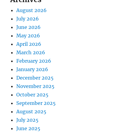
August 2026
July 2026
June 2026
May 2026
April 2026
March 2026
February 2026
January 2026
December 2025
November 2025
October 2025
September 2025
August 2025
July 2025
June 2025