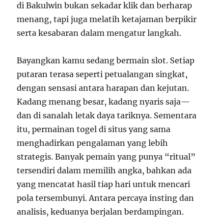
di Bakulwin bukan sekadar klik dan berharap
menang, tapi juga melatih ketajaman berpikir
serta kesabaran dalam mengatur langkah.
Bayangkan kamu sedang bermain slot. Setiap
putaran terasa seperti petualangan singkat,
dengan sensasi antara harapan dan kejutan.
Kadang menang besar, kadang nyaris saja—
dan di sanalah letak daya tariknya. Sementara
itu, permainan togel di situs yang sama
menghadirkan pengalaman yang lebih
strategis. Banyak pemain yang punya “ritual”
tersendiri dalam memilih angka, bahkan ada
yang mencatat hasil tiap hari untuk mencari
pola tersembunyi. Antara percaya insting dan
analisis, keduanya berjalan berdampingan.