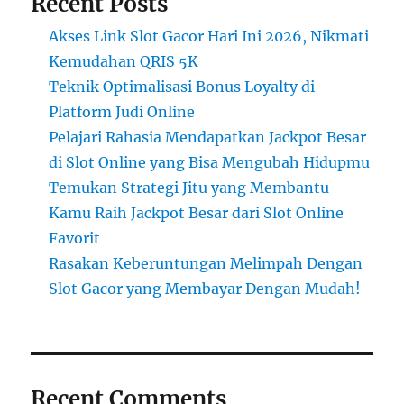
Recent Posts
Akses Link Slot Gacor Hari Ini 2026, Nikmati
Kemudahan QRIS 5K
Teknik Optimalisasi Bonus Loyalty di
Platform Judi Online
Pelajari Rahasia Mendapatkan Jackpot Besar
di Slot Online yang Bisa Mengubah Hidupmu
Temukan Strategi Jitu yang Membantu
Kamu Raih Jackpot Besar dari Slot Online
Favorit
Rasakan Keberuntungan Melimpah Dengan
Slot Gacor yang Membayar Dengan Mudah!
Recent Comments