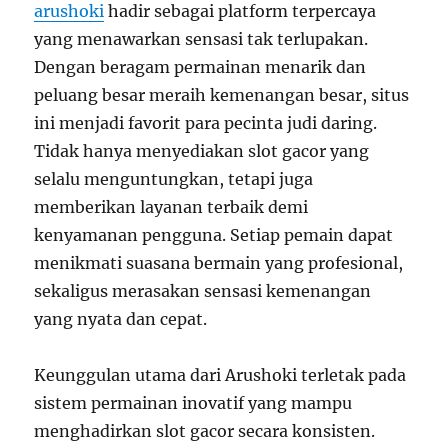
arushoki
hadir sebagai platform terpercaya
yang menawarkan sensasi tak terlupakan.
Dengan beragam permainan menarik dan
peluang besar meraih kemenangan besar, situs
ini menjadi favorit para pecinta judi daring.
Tidak hanya menyediakan slot gacor yang
selalu menguntungkan, tetapi juga
memberikan layanan terbaik demi
kenyamanan pengguna. Setiap pemain dapat
menikmati suasana bermain yang profesional,
sekaligus merasakan sensasi kemenangan
yang nyata dan cepat.
Keunggulan utama dari Arushoki terletak pada
sistem permainan inovatif yang mampu
menghadirkan slot gacor secara konsisten.