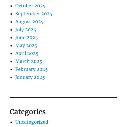
October 2025
September 2025
August 2025
July 2025
June 2025
May 2025
April 2025
March 2025
February 2025
January 2025
Categories
Uncategorized