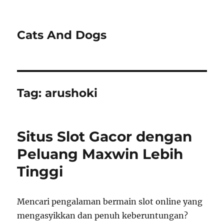
Cats And Dogs
Tag:
arushoki
Situs Slot Gacor dengan
Peluang Maxwin Lebih
Tinggi
Mencari pengalaman bermain slot online yang
mengasyikkan dan penuh keberuntungan?