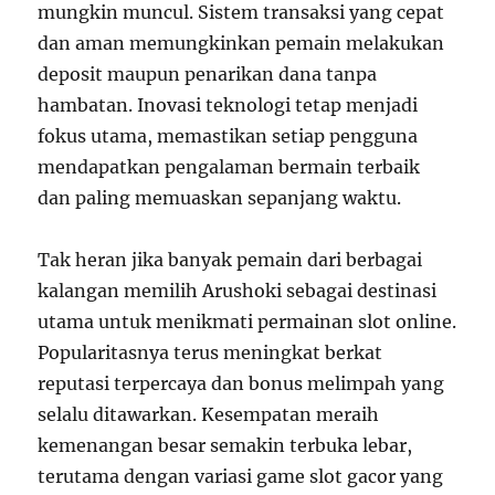
mungkin muncul. Sistem transaksi yang cepat
dan aman memungkinkan pemain melakukan
deposit maupun penarikan dana tanpa
hambatan. Inovasi teknologi tetap menjadi
fokus utama, memastikan setiap pengguna
mendapatkan pengalaman bermain terbaik
dan paling memuaskan sepanjang waktu.
Tak heran jika banyak pemain dari berbagai
kalangan memilih Arushoki sebagai destinasi
utama untuk menikmati permainan slot online.
Popularitasnya terus meningkat berkat
reputasi terpercaya dan bonus melimpah yang
selalu ditawarkan. Kesempatan meraih
kemenangan besar semakin terbuka lebar,
terutama dengan variasi game slot gacor yang