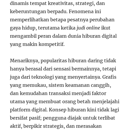
dinamis tempat kreativitas, strategi, dan
keberuntungan berpadu. Fenomena ini
memperlihatkan betapa pesatnya perubahan
gaya hidup, terutama ketika
judi online
ikut
mengambil peran dalam dunia hiburan digital
yang makin kompetitif.
Menariknya, popularitas hiburan daring tidak
hanya berasal dari sensasi bermainnya, tetapi
juga dari teknologi yang menyertainya. Grafis
yang memukau, sistem keamanan canggih,
dan kemudahan transaksi menjadi faktor
utama yang membuat orang betah menjelajahi
platform digital. Konsep hiburan kini tidak lagi
bersifat pasif; pengguna diajak untuk terlibat
aktif, berpikir strategis, dan merasakan