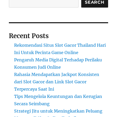
Digital
SEARCH
Modern
Recent Posts
Rekomendasi Situs Slot Gacor Thailand Hari
Ini Untuk Pecinta Game Online
Pengaruh Media Digital Terhadap Perilaku
Konsumen Judi Online
Rahasia Mendapatkan Jackpot Konsisten
dari Slot Gacor dan Link Slot Gacor
Terpercaya Saat Ini
Tips Mengelola Keuntungan dan Kerugian
Secara Seimbang
Strategi Jitu untuk Meningkatkan Peluang