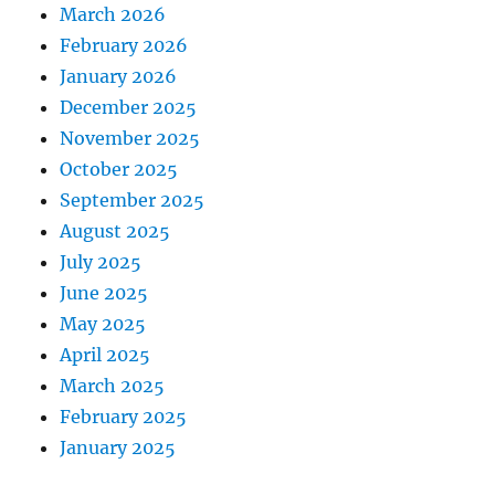
March 2026
February 2026
January 2026
December 2025
November 2025
October 2025
September 2025
August 2025
July 2025
June 2025
May 2025
April 2025
March 2025
February 2025
January 2025