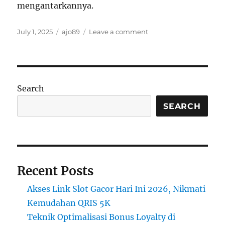
mengantarkannya.
Posted
Tags
on
July 1, 2025
ajo89
Leave a comment
on
AJO89:
Transformasi
Dunia
Judi
Online
Search
dalam
Satu
SEARCH
Sentuhan
Digital
Recent Posts
Akses Link Slot Gacor Hari Ini 2026, Nikmati
Kemudahan QRIS 5K
Teknik Optimalisasi Bonus Loyalty di