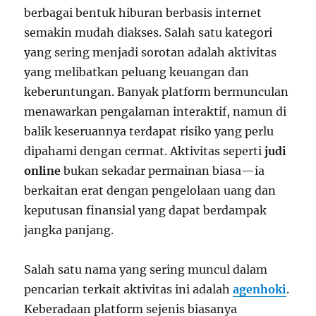
berbagai bentuk hiburan berbasis internet
semakin mudah diakses. Salah satu kategori
yang sering menjadi sorotan adalah aktivitas
yang melibatkan peluang keuangan dan
keberuntungan. Banyak platform bermunculan
menawarkan pengalaman interaktif, namun di
balik keseruannya terdapat risiko yang perlu
dipahami dengan cermat. Aktivitas seperti
judi
online
bukan sekadar permainan biasa—ia
berkaitan erat dengan pengelolaan uang dan
keputusan finansial yang dapat berdampak
jangka panjang.
Salah satu nama yang sering muncul dalam
pencarian terkait aktivitas ini adalah
agenhoki
.
Keberadaan platform sejenis biasanya