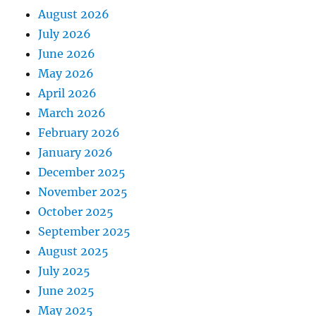
August 2026
July 2026
June 2026
May 2026
April 2026
March 2026
February 2026
January 2026
December 2025
November 2025
October 2025
September 2025
August 2025
July 2025
June 2025
May 2025