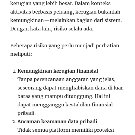
kerugian yang lebih besar. Dalam konteks
aktivitas berbasis peluang, kerugian bukanlah
kemungkinan—melainkan bagian dari sistem.
Dengan kata lain, risiko selalu ada.
Beberapa risiko yang perlu menjadi perhatian
meliputi:
Kemungkinan kerugian finansial
Tanpa perencanaan anggaran yang jelas,
seseorang dapat menghabiskan dana di luar
batas yang mampu ditanggung. Hal ini
dapat mengganggu kestabilan finansial
pribadi.
Ancaman keamanan data pribadi
Tidak semua platform memiliki proteksi