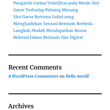
Pengaruh Variasi Volatilitas pada Mesin Slot
Gacor Terhadap Peluang Menang
Slot Gacor Bertema Safari yang
Menghadirkan Sensasi Bermain Berbeda
Langkah Mudah Mendapatkan Bonus
Referral Dalam Bermain Slot Digital
Recent Comments
A WordPress Commenter
on
Hello world!
Archives