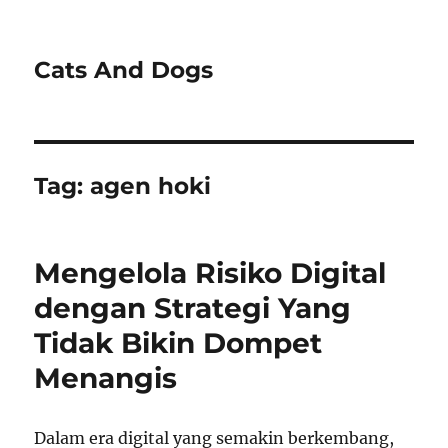
Cats And Dogs
Tag:
agen hoki
Mengelola Risiko Digital
dengan Strategi Yang
Tidak Bikin Dompet
Menangis
Dalam era digital yang semakin berkembang,