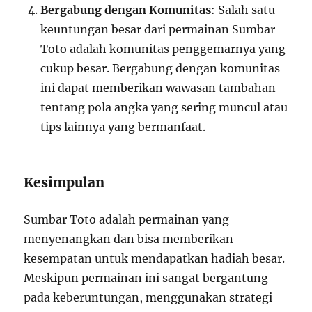
Bergabung dengan Komunitas
: Salah satu
keuntungan besar dari permainan Sumbar
Toto adalah komunitas penggemarnya yang
cukup besar. Bergabung dengan komunitas
ini dapat memberikan wawasan tambahan
tentang pola angka yang sering muncul atau
tips lainnya yang bermanfaat.
Kesimpulan
Sumbar Toto adalah permainan yang
menyenangkan dan bisa memberikan
kesempatan untuk mendapatkan hadiah besar.
Meskipun permainan ini sangat bergantung
pada keberuntungan, menggunakan strategi