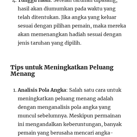
Tunggu Hasil
: Setelah taruhan dipasang,
hasil akan diumumkan pada waktu yang
telah ditentukan. Jika angka yang keluar
sesuai dengan pilihan pemain, maka mereka
akan memenangkan hadiah sesuai dengan
jenis taruhan yang dipilih.
Tips untuk Meningkatkan Peluang
Menang
Analisis Pola Angka
: Salah satu cara untuk
meningkatkan peluang menang adalah
dengan menganalisis pola angka yang
muncul sebelumnya. Meskipun permainan
ini mengandalkan keberuntungan, banyak
pemain yang berusaha mencari angka-