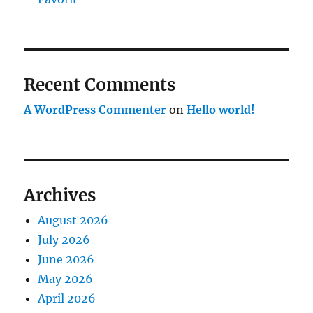
Recent Comments
A WordPress Commenter
on
Hello world!
Archives
August 2026
July 2026
June 2026
May 2026
April 2026