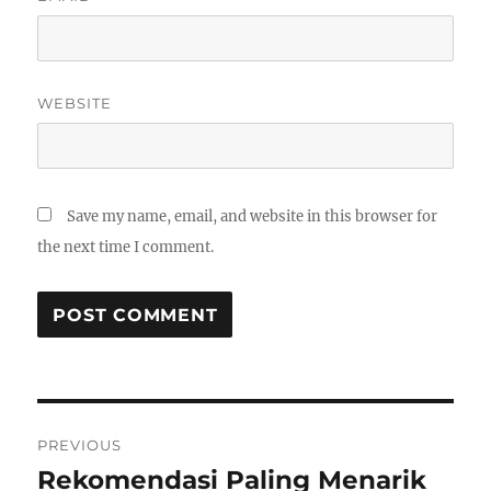
WEBSITE
Save my name, email, and website in this browser for
the next time I comment.
Post
PREVIOUS
navigation
Rekomendasi Paling Menarik
Previous