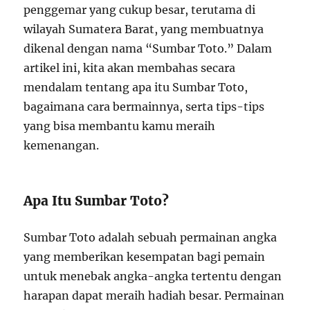
penggemar yang cukup besar, terutama di
wilayah Sumatera Barat, yang membuatnya
dikenal dengan nama “Sumbar Toto.” Dalam
artikel ini, kita akan membahas secara
mendalam tentang apa itu Sumbar Toto,
bagaimana cara bermainnya, serta tips-tips
yang bisa membantu kamu meraih
kemenangan.
Apa Itu Sumbar Toto?
Sumbar Toto adalah sebuah permainan angka
yang memberikan kesempatan bagi pemain
untuk menebak angka-angka tertentu dengan
harapan dapat meraih hadiah besar. Permainan