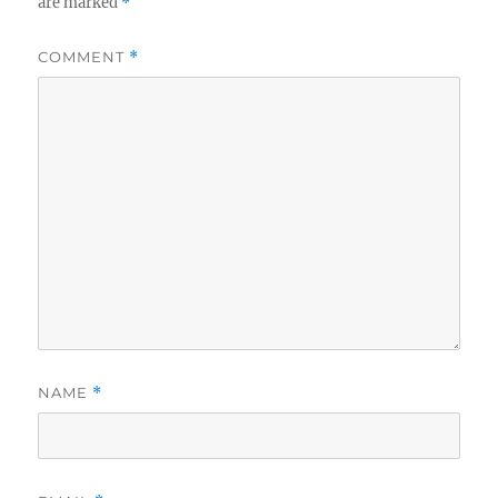
are marked
*
COMMENT
*
NAME
*