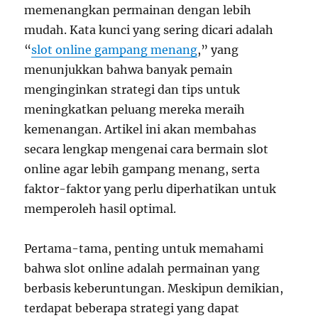
memenangkan permainan dengan lebih
mudah. Kata kunci yang sering dicari adalah
“
slot online gampang menang
,” yang
menunjukkan bahwa banyak pemain
menginginkan strategi dan tips untuk
meningkatkan peluang mereka meraih
kemenangan. Artikel ini akan membahas
secara lengkap mengenai cara bermain slot
online agar lebih gampang menang, serta
faktor-faktor yang perlu diperhatikan untuk
memperoleh hasil optimal.
Pertama-tama, penting untuk memahami
bahwa slot online adalah permainan yang
berbasis keberuntungan. Meskipun demikian,
terdapat beberapa strategi yang dapat