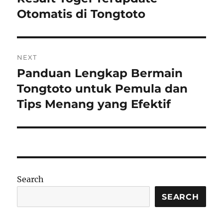
post:
Otomatis di Tongtoto
NEXT
Panduan Lengkap Bermain
Next
post:
Tongtoto untuk Pemula dan
Tips Menang yang Efektif
Search
SEARCH