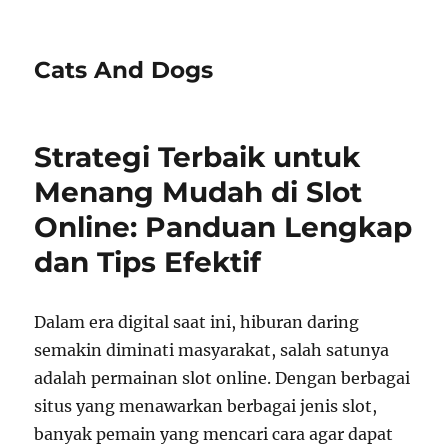
Cats And Dogs
Strategi Terbaik untuk
Menang Mudah di Slot
Online: Panduan Lengkap
dan Tips Efektif
Dalam era digital saat ini, hiburan daring
semakin diminati masyarakat, salah satunya
adalah permainan slot online. Dengan berbagai
situs yang menawarkan berbagai jenis slot,
banyak pemain yang mencari cara agar dapat