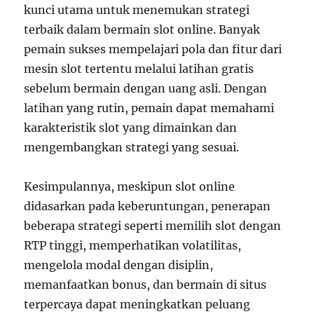
kunci utama untuk menemukan strategi
terbaik dalam bermain slot online. Banyak
pemain sukses mempelajari pola dan fitur dari
mesin slot tertentu melalui latihan gratis
sebelum bermain dengan uang asli. Dengan
latihan yang rutin, pemain dapat memahami
karakteristik slot yang dimainkan dan
mengembangkan strategi yang sesuai.
Kesimpulannya, meskipun slot online
didasarkan pada keberuntungan, penerapan
beberapa strategi seperti memilih slot dengan
RTP tinggi, memperhatikan volatilitas,
mengelola modal dengan disiplin,
memanfaatkan bonus, dan bermain di situs
terpercaya dapat meningkatkan peluang