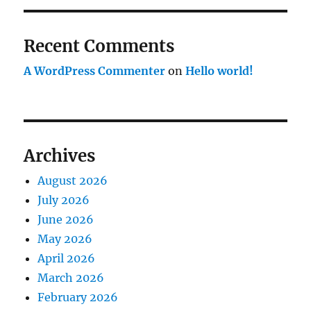
Recent Comments
A WordPress Commenter
on
Hello world!
Archives
August 2026
July 2026
June 2026
May 2026
April 2026
March 2026
February 2026