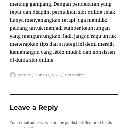
menang gampang. Dengan pendekatan yang
tepat dan disiplin, permainan slot online tidak
hanya menyenangkan tetapi juga memiliki
peluang untuk menjadi sumber keuntungan
yang menguntungkan. Jadi, jangan ragu untuk
menerapkan tips dan strategi ini demi meraih
kemenangan yang lebih mudah dan konsisten
di dunia slot online.
Author
Posted
Tags
admin
June 13, 2025
slot online
on
Leave a Reply
Your email address will not be published.
Required fields