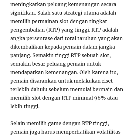
meningkatkan peluang kemenangan secara
signifikan. Salah satu strategi utama adalah
memilih permainan slot dengan tingkat
pengembalian (RTP) yang tinggi. RTP adalah
angka persentase dari total taruhan yang akan
dikembalikan kepada pemain dalam jangka
panjang. Semakin tinggi RTP sebuah slot,
semakin besar peluang pemain untuk
mendapatkan kemenangan. Oleh karena itu,
pemain disarankan untuk melakukan riset
terlebih dahulu sebelum memulai bermain dan
memilih slot dengan RTP minimal 96% atau
lebih tinggi.
Selain memilih game dengan RTP tinggi,
pemain juga harus memperhatikan volatilitas