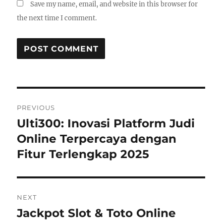
Save my name, email, and website in this browser for
the next time I comment.
Post
PREVIOUS
navigation
Ulti300: Inovasi Platform Judi
Previous
post:
Online Terpercaya dengan
Fitur Terlengkap 2025
NEXT
Jackpot Slot & Toto Online
Next