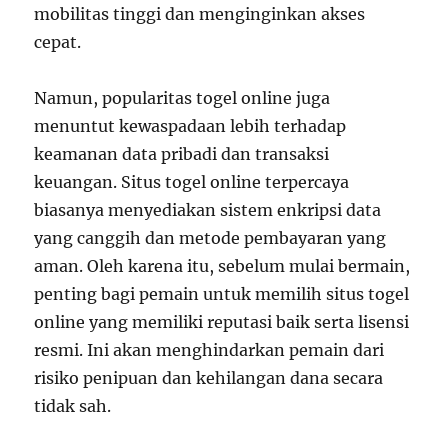
mobilitas tinggi dan menginginkan akses
cepat.
Namun, popularitas togel online juga
menuntut kewaspadaan lebih terhadap
keamanan data pribadi dan transaksi
keuangan. Situs togel online terpercaya
biasanya menyediakan sistem enkripsi data
yang canggih dan metode pembayaran yang
aman. Oleh karena itu, sebelum mulai bermain,
penting bagi pemain untuk memilih situs togel
online yang memiliki reputasi baik serta lisensi
resmi. Ini akan menghindarkan pemain dari
risiko penipuan dan kehilangan dana secara
tidak sah.