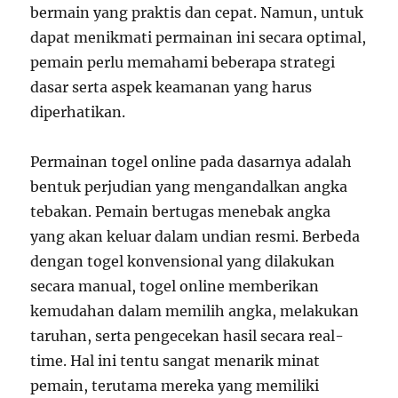
bermain yang praktis dan cepat. Namun, untuk
dapat menikmati permainan ini secara optimal,
pemain perlu memahami beberapa strategi
dasar serta aspek keamanan yang harus
diperhatikan.
Permainan togel online pada dasarnya adalah
bentuk perjudian yang mengandalkan angka
tebakan. Pemain bertugas menebak angka
yang akan keluar dalam undian resmi. Berbeda
dengan togel konvensional yang dilakukan
secara manual, togel online memberikan
kemudahan dalam memilih angka, melakukan
taruhan, serta pengecekan hasil secara real-
time. Hal ini tentu sangat menarik minat
pemain, terutama mereka yang memiliki