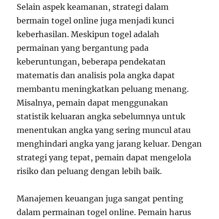
Selain aspek keamanan, strategi dalam
bermain togel online juga menjadi kunci
keberhasilan. Meskipun togel adalah
permainan yang bergantung pada
keberuntungan, beberapa pendekatan
matematis dan analisis pola angka dapat
membantu meningkatkan peluang menang.
Misalnya, pemain dapat menggunakan
statistik keluaran angka sebelumnya untuk
menentukan angka yang sering muncul atau
menghindari angka yang jarang keluar. Dengan
strategi yang tepat, pemain dapat mengelola
risiko dan peluang dengan lebih baik.
Manajemen keuangan juga sangat penting
dalam permainan togel online. Pemain harus