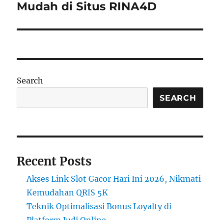
post:
Mudah di Situs RINA4D
Search
SEARCH
Recent Posts
Akses Link Slot Gacor Hari Ini 2026, Nikmati
Kemudahan QRIS 5K
Teknik Optimalisasi Bonus Loyalty di