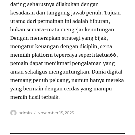
daring seharusnya dilakukan dengan
kesadaran dan tanggung jawab penuh. Tujuan
utama dari permainan ini adalah hiburan,
bukan semata-mata mengejar keuntungan.
Dengan menerapkan strategi yang bijak,
mengatur keuangan dengan disiplin, serta
memilih platform tepercaya seperti
ketua66
,
pemain dapat menikmati pengalaman yang
aman sekaligus menguntungkan. Dunia digital
memang penuh peluang, namun hanya mereka
yang bermain dengan cerdas yang mampu
meraih hasil terbaik.
Author
Posted
admin
November 15, 2025
on