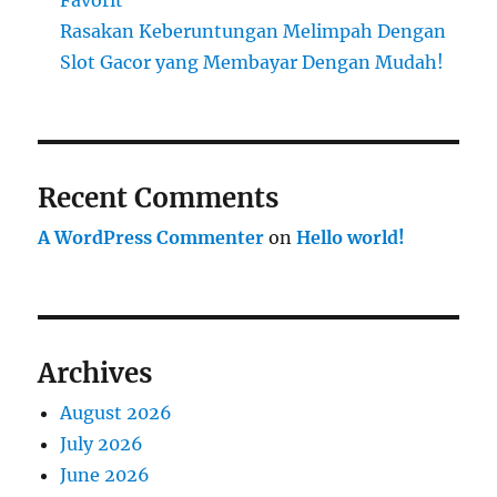
Favorit
Rasakan Keberuntungan Melimpah Dengan
Slot Gacor yang Membayar Dengan Mudah!
Recent Comments
A WordPress Commenter
on
Hello world!
Archives
August 2026
July 2026
June 2026