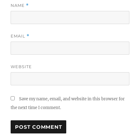
NAME
*
EMAIL
*
WEBSITE
Save my name, email, and website in this browser for
the next time I comment.