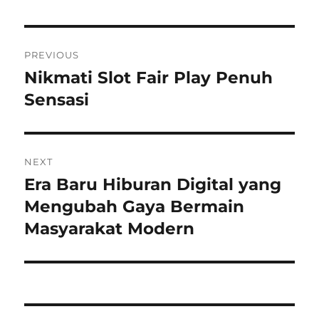
Post
PREVIOUS
navigation
Nikmati Slot Fair Play Penuh
Previous
post:
Sensasi
NEXT
Era Baru Hiburan Digital yang
Next
post:
Mengubah Gaya Bermain
Masyarakat Modern