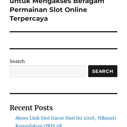
untuk Mengakses Beragam
Permainan Slot Online
Terpercaya
Search
SEARCH
Recent Posts
Akses Link Slot Gacor Hari Ini 2026, Nikmati
Kemudahan QRIS 5K