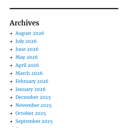
Archives
August 2026
July 2026
June 2026
May 2026
April 2026
March 2026
February 2026
January 2026
December 2025
November 2025
October 2025
September 2025