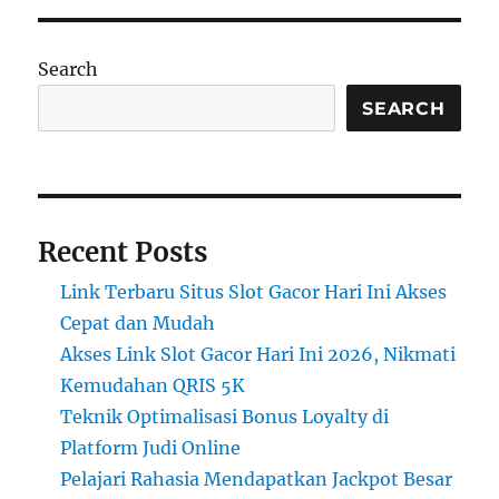
Search
SEARCH
Recent Posts
Link Terbaru Situs Slot Gacor Hari Ini Akses
Cepat dan Mudah
Akses Link Slot Gacor Hari Ini 2026, Nikmati
Kemudahan QRIS 5K
Teknik Optimalisasi Bonus Loyalty di
Platform Judi Online
Pelajari Rahasia Mendapatkan Jackpot Besar