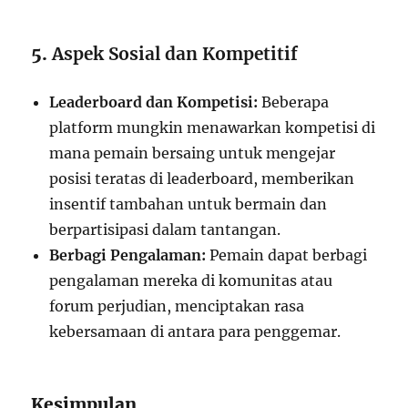
5.
Aspek Sosial dan Kompetitif
Leaderboard dan Kompetisi:
Beberapa
platform mungkin menawarkan kompetisi di
mana pemain bersaing untuk mengejar
posisi teratas di leaderboard, memberikan
insentif tambahan untuk bermain dan
berpartisipasi dalam tantangan.
Berbagi Pengalaman:
Pemain dapat berbagi
pengalaman mereka di komunitas atau
forum perjudian, menciptakan rasa
kebersamaan di antara para penggemar.
Kesimpulan