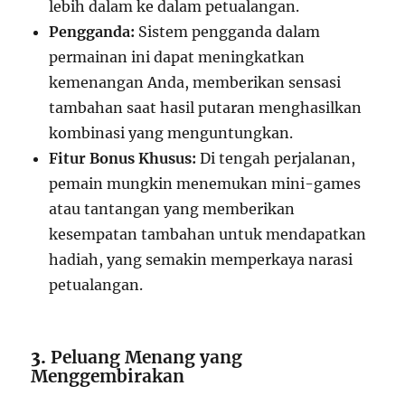
lebih dalam ke dalam petualangan.
Pengganda:
Sistem pengganda dalam
permainan ini dapat meningkatkan
kemenangan Anda, memberikan sensasi
tambahan saat hasil putaran menghasilkan
kombinasi yang menguntungkan.
Fitur Bonus Khusus:
Di tengah perjalanan,
pemain mungkin menemukan mini-games
atau tantangan yang memberikan
kesempatan tambahan untuk mendapatkan
hadiah, yang semakin memperkaya narasi
petualangan.
3.
Peluang Menang yang
Menggembirakan