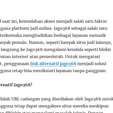
l saat ini, kemudahan akses menjadi salah satu faktor
una platform judi online. Jago368 sebagai salah satu
ne terkemuka menghadirkan berbagai layanan menarik
anyak pemain. Namun, seperti banyak situs judi lainnya,
 langsung ke Jago368 mengalami kendala seperti blokir
ayanan internet atau pemerintah. Untuk mengatasi
ut, penggunaan
link alternatif jago368
menjadi solusi
ngguna tetap bisa menikmati layanan tanpa gangguan.
ernatif Jago368?
 adalah URL cadangan yang disediakan oleh Jago368 untu
gguna tetap dapat mengakses situs mereka meskipun