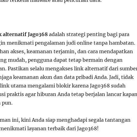
siko terkena malware atau pencurian data.
k alternatif Jago368
adalah strategi penting bagi para
in menikmati pengalaman judi online tanpa hambatan.
an akses, keamanan terjamin, dan cara mendapatkan
 yang mudah, pengguna dapat tetap bermain dengan
. Pastikan selalu mengakses link alternatif dari sumbe
jaga keamanan akun dan data pribadi Anda. Jadi, tidak
t link utama mengalami blokir karena Jago368 sudah
i praktis agar hiburan Anda tetap berjalan lancar kapa
 pun.
n ini, kini Anda siap menghadapi segala tantangan
 menikmati layanan terbaik dari Jago368!