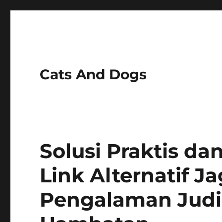
Cats And Dogs
Solusi Praktis d
Link Alternatif J
Pengalaman Judi