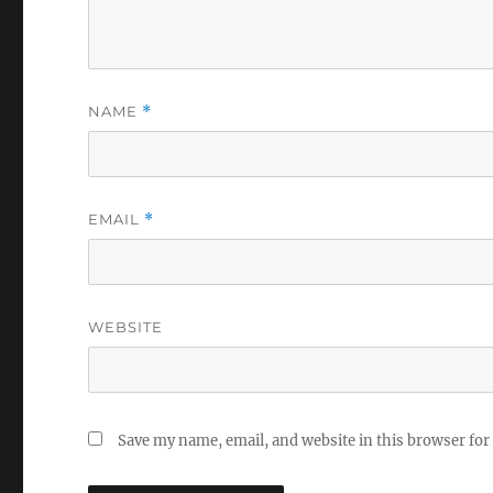
NAME
*
EMAIL
*
WEBSITE
Save my name, email, and website in this browser for