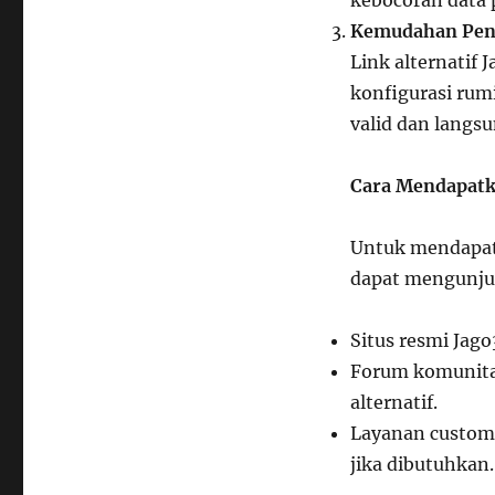
kebocoran data p
Kemudahan Pe
Link alternatif
konfigurasi rumi
valid dan langsu
Cara Mendapatka
Untuk mendapatk
dapat mengunjun
Situs resmi Jago
Forum komunitas
alternatif.
Layanan custome
jika dibutuhkan.