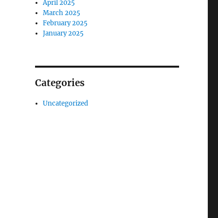
April 2025
March 2025
February 2025
January 2025
Categories
Uncategorized