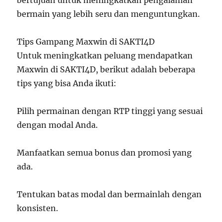
bertujuan untuk meningkatkan pengalaman
bermain yang lebih seru dan menguntungkan.
Tips Gampang Maxwin di SAKTI4D
Untuk meningkatkan peluang mendapatkan
Maxwin di SAKTI4D, berikut adalah beberapa
tips yang bisa Anda ikuti:
Pilih permainan dengan RTP tinggi yang sesuai
dengan modal Anda.
Manfaatkan semua bonus dan promosi yang
ada.
Tentukan batas modal dan bermainlah dengan
konsisten.