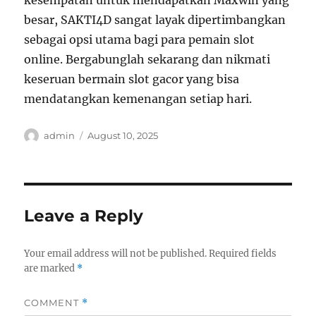
kesempatan untuk mendapatkan Maxwin yang
besar, SAKTI4D sangat layak dipertimbangkan
sebagai opsi utama bagi para pemain slot
online. Bergabunglah sekarang dan nikmati
keseruan bermain slot gacor yang bisa
mendatangkan kemenangan setiap hari.
Author
Posted
admin
August 10, 2025
on
Leave a Reply
Your email address will not be published.
Required fields
are marked
*
COMMENT
*