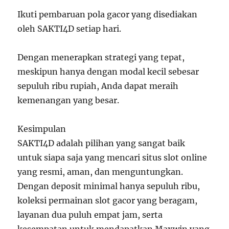
Ikuti pembaruan pola gacor yang disediakan
oleh SAKTI4D setiap hari.
Dengan menerapkan strategi yang tepat,
meskipun hanya dengan modal kecil sebesar
sepuluh ribu rupiah, Anda dapat meraih
kemenangan yang besar.
Kesimpulan
SAKTI4D adalah pilihan yang sangat baik
untuk siapa saja yang mencari situs slot online
yang resmi, aman, dan menguntungkan.
Dengan deposit minimal hanya sepuluh ribu,
koleksi permainan slot gacor yang beragam,
layanan dua puluh empat jam, serta