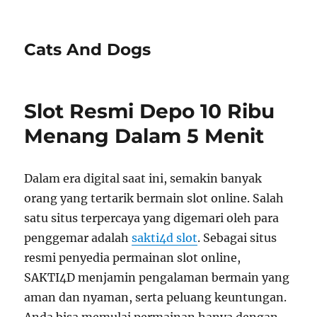
Cats And Dogs
Slot Resmi Depo 10 Ribu
Menang Dalam 5 Menit
Dalam era digital saat ini, semakin banyak
orang yang tertarik bermain slot online. Salah
satu situs terpercaya yang digemari oleh para
penggemar adalah
sakti4d slot
. Sebagai situs
resmi penyedia permainan slot online,
SAKTI4D menjamin pengalaman bermain yang
aman dan nyaman, serta peluang keuntungan.