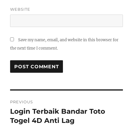
WEBSITE
Save my name, email, and website in this browser for
the next time I comment.
Post
PREVIOUS
navigation
Login Terbaik Bandar Toto
Previous
post:
Togel 4D Anti Lag