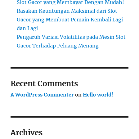
Slot Gacor yang Membayar Dengan Mudah!
Rasakan Keuntungan Maksimal dari Slot
Gacor yang Membuat Pemain Kembali Lagi
dan Lagi
Pengaruh Variasi Volatilitas pada Mesin Slot
Gacor Terhadap Peluang Menang
Recent Comments
A WordPress Commenter
on
Hello world!
Archives