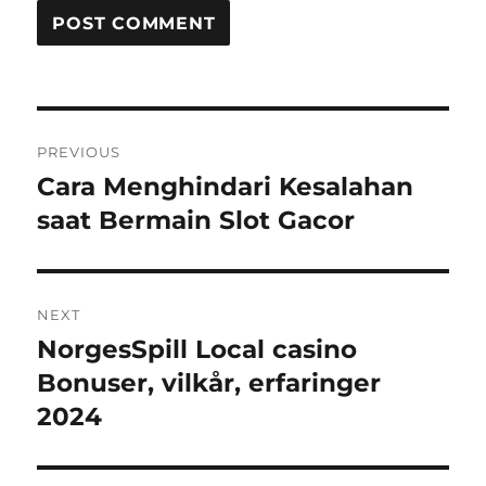
Post
PREVIOUS
navigation
Cara Menghindari Kesalahan
Previous
post:
saat Bermain Slot Gacor
NEXT
NorgesSpill Local casino
Next
post:
Bonuser, vilkår, erfaringer
2024