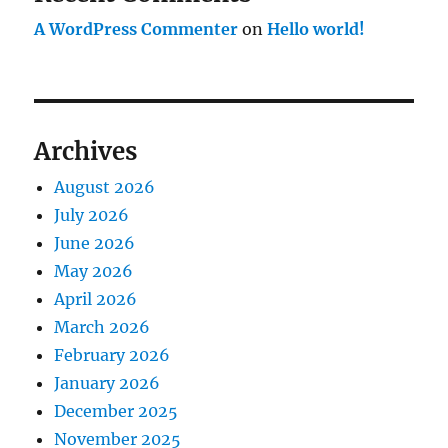
A WordPress Commenter
on
Hello world!
Archives
August 2026
July 2026
June 2026
May 2026
April 2026
March 2026
February 2026
January 2026
December 2025
November 2025