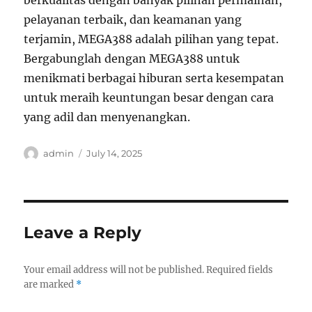
berkualitas dengan banyak pilihan permainan,
pelayanan terbaik, dan keamanan yang
terjamin, MEGA388 adalah pilihan yang tepat.
Bergabunglah dengan MEGA388 untuk
menikmati berbagai hiburan serta kesempatan
untuk meraih keuntungan besar dengan cara
yang adil dan menyenangkan.
Author
Posted
admin
July 14, 2025
on
Leave a Reply
Your email address will not be published.
Required fields
are marked
*