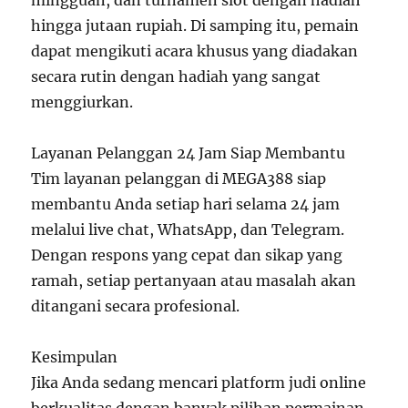
mingguan, dan turnamen slot dengan hadiah
hingga jutaan rupiah. Di samping itu, pemain
dapat mengikuti acara khusus yang diadakan
secara rutin dengan hadiah yang sangat
menggiurkan.
Layanan Pelanggan 24 Jam Siap Membantu
Tim layanan pelanggan di MEGA388 siap
membantu Anda setiap hari selama 24 jam
melalui live chat, WhatsApp, dan Telegram.
Dengan respons yang cepat dan sikap yang
ramah, setiap pertanyaan atau masalah akan
ditangani secara profesional.
Kesimpulan
Jika Anda sedang mencari platform judi online