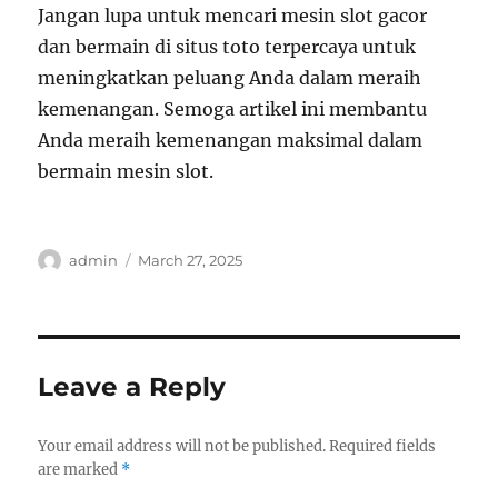
Jangan lupa untuk mencari mesin slot gacor
dan bermain di situs toto terpercaya untuk
meningkatkan peluang Anda dalam meraih
kemenangan. Semoga artikel ini membantu
Anda meraih kemenangan maksimal dalam
bermain mesin slot.
Author
Posted
admin
March 27, 2025
on
Leave a Reply
Your email address will not be published.
Required fields
are marked
*