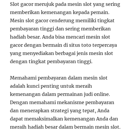
Slot gacor merujuk pada mesin slot yang sering
memberikan kemenangan kepada pemain.
Mesin slot gacor cenderung memiliki tingkat
pembayaran tinggi dan sering memberikan
hadiah besar. Anda bisa mencari mesin slot
gacor dengan bermain di situs toto terpercaya
yang menyediakan berbagai jenis mesin slot
dengan tingkat pembayaran tinggi.
Memahami pembayaran dalam mesin slot
adalah kunci penting untuk meraih
kemenangan dalam permainan judi online.
Dengan memahami mekanisme pembayaran
dan menerapkan strategi yang tepat, Anda
dapat memaksimalkan kemenangan Anda dan
meraih hadiah besar dalam bermain mesin slot.