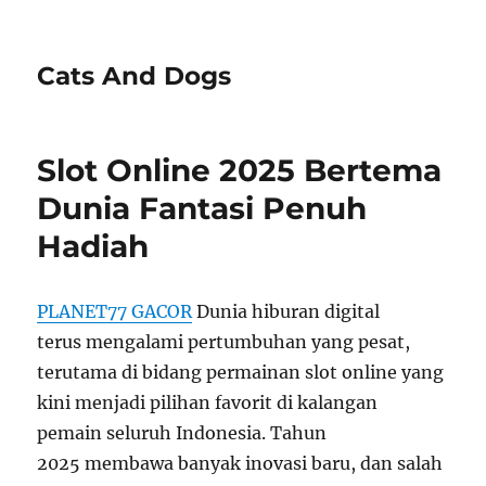
Cats And Dogs
Slot Online 2025 Bertema
Dunia Fantasi Penuh
Hadiah
PLANET77 GACOR
Dunia hiburan digital
terus mengalami pertumbuhan yang pesat,
terutama di bidang permainan slot online yang
kini menjadi pilihan favorit di kalangan
pemain seluruh Indonesia. Tahun
2025 membawa banyak inovasi baru, dan salah