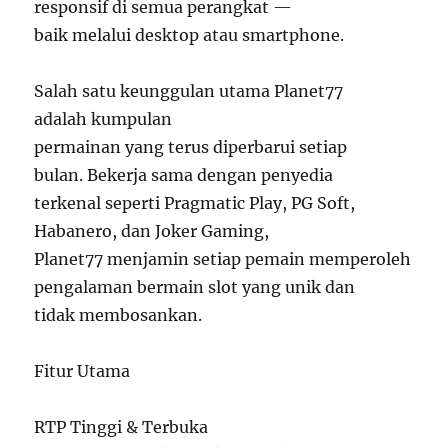
responsif di semua perangkat —
baik melalui desktop atau smartphone.
Salah satu keunggulan utama Planet77
adalah kumpulan
permainan yang terus diperbarui setiap
bulan. Bekerja sama dengan penyedia
terkenal seperti Pragmatic Play, PG Soft,
Habanero, dan Joker Gaming,
Planet77 menjamin setiap pemain memperoleh
pengalaman bermain slot yang unik dan
tidak membosankan.
Fitur Utama
RTP Tinggi & Terbuka