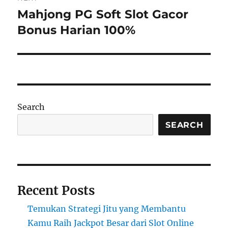
Mahjong PG Soft Slot Gacor
Next
post:
Bonus Harian 100%
Search
SEARCH
Recent Posts
Temukan Strategi Jitu yang Membantu
Kamu Raih Jackpot Besar dari Slot Online