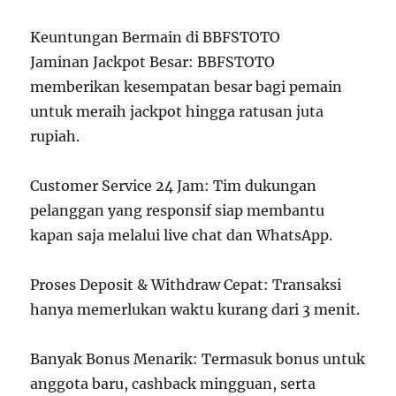
Keuntungan Bermain di BBFSTOTO
Jaminan Jackpot Besar: BBFSTOTO
memberikan kesempatan besar bagi pemain
untuk meraih jackpot hingga ratusan juta
rupiah.
Customer Service 24 Jam: Tim dukungan
pelanggan yang responsif siap membantu
kapan saja melalui live chat dan WhatsApp.
Proses Deposit & Withdraw Cepat: Transaksi
hanya memerlukan waktu kurang dari 3 menit.
Banyak Bonus Menarik: Termasuk bonus untuk
anggota baru, cashback mingguan, serta