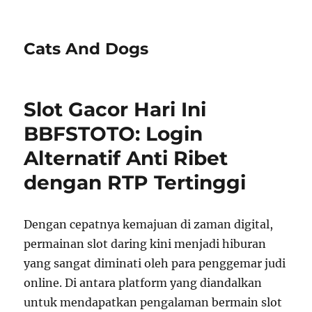
Cats And Dogs
Slot Gacor Hari Ini
BBFSTOTO: Login
Alternatif Anti Ribet
dengan RTP Tertinggi
Dengan cepatnya kemajuan di zaman digital,
permainan slot daring kini menjadi hiburan
yang sangat diminati oleh para penggemar judi
online. Di antara platform yang diandalkan
untuk mendapatkan pengalaman bermain slot