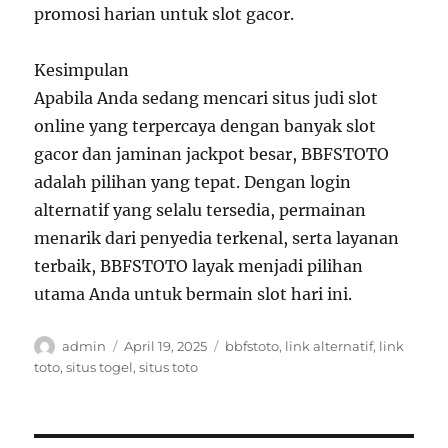
promosi harian untuk slot gacor.
Kesimpulan
Apabila Anda sedang mencari situs judi slot
online yang terpercaya dengan banyak slot
gacor dan jaminan jackpot besar, BBFSTOTO
adalah pilihan yang tepat. Dengan login
alternatif yang selalu tersedia, permainan
menarik dari penyedia terkenal, serta layanan
terbaik, BBFSTOTO layak menjadi pilihan
utama Anda untuk bermain slot hari ini.
Author
Posted
Tags
admin
April 19, 2025
bbfstoto
,
link alternatif
,
link
on
toto
,
situs togel
,
situs toto