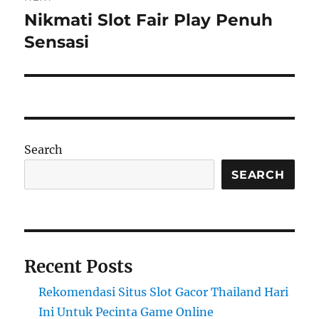
Nikmati Slot Fair Play Penuh
Next
post:
Sensasi
Search
SEARCH
Recent Posts
Rekomendasi Situs Slot Gacor Thailand Hari
Ini Untuk Pecinta Game Online