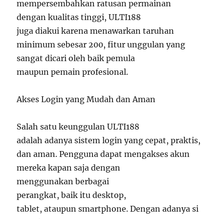
mempersembahkan ratusan permainan
dengan kualitas tinggi, ULTI188
juga diakui karena menawarkan taruhan
minimum sebesar 200, fitur unggulan yang
sangat dicari oleh baik pemula
maupun pemain profesional.
Akses Login yang Mudah dan Aman
Salah satu keunggulan ULTI188
adalah adanya sistem login yang cepat, praktis,
dan aman. Pengguna dapat mengakses akun
mereka kapan saja dengan
menggunakan berbagai
perangkat, baik itu desktop,
tablet, ataupun smartphone. Dengan adanya si