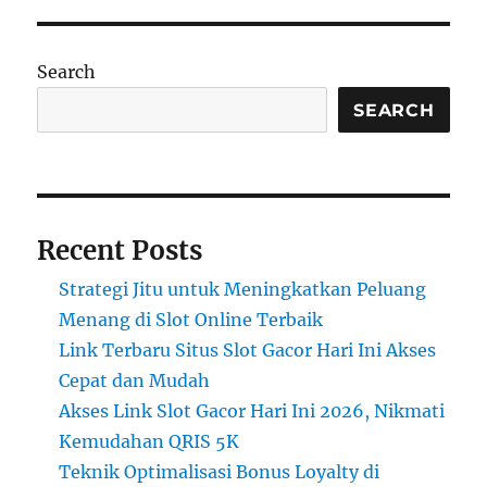
Search
SEARCH
Recent Posts
Strategi Jitu untuk Meningkatkan Peluang
Menang di Slot Online Terbaik
Link Terbaru Situs Slot Gacor Hari Ini Akses
Cepat dan Mudah
Akses Link Slot Gacor Hari Ini 2026, Nikmati
Kemudahan QRIS 5K
Teknik Optimalisasi Bonus Loyalty di