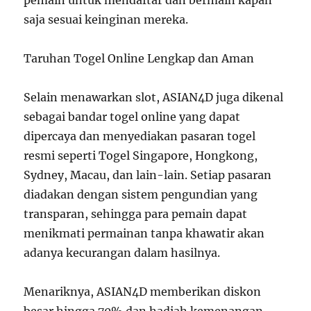
pemain untuk mendaftar dan bermain kapan
saja sesuai keinginan mereka.
Taruhan Togel Online Lengkap dan Aman
Selain menawarkan slot, ASIAN4D juga dikenal
sebagai bandar togel online yang dapat
dipercaya dan menyediakan pasaran togel
resmi seperti Togel Singapore, Hongkong,
Sydney, Macau, dan lain-lain. Setiap pasaran
diadakan dengan sistem pengundian yang
transparan, sehingga para pemain dapat
menikmati permainan tanpa khawatir akan
adanya kecurangan dalam hasilnya.
Menariknya, ASIAN4D memberikan diskon