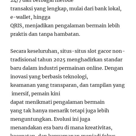
24/7 dan berbagai metode
transaksi yang lengkap, mulai dari bank lokal,
e-wallet, hingga
QRIS, menjadikan pengalaman bermain lebih
praktis dan tanpa hambatan.
Secara keseluruhan, situs-situs slot gacor non-
tradisional tahun 2025 menghadirkan standar
baru dalam industri permainan online. Dengan
inovasi yang berbasis teknologi,
keamanan yang transparan, dan tampilan yang
imersif, pemain kini
dapat menikmati pengalaman bermain
yang tak hanya menarik tetapi juga lebih
menguntungkan. Evolusi ini juga
menandakan era baru di mana kreativitas,