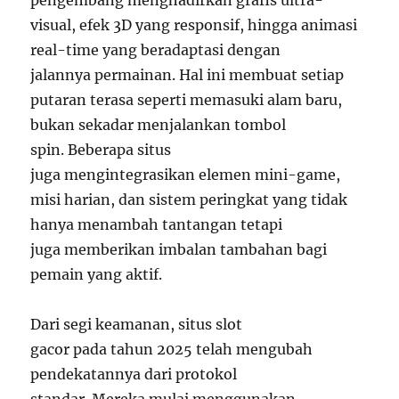
pengembang menghadirkan grafis ultra-
visual, efek 3D yang responsif, hingga animasi
real-time yang beradaptasi dengan
jalannya permainan. Hal ini membuat setiap
putaran terasa seperti memasuki alam baru,
bukan sekadar menjalankan tombol
spin. Beberapa situs
juga mengintegrasikan elemen mini-game,
misi harian, dan sistem peringkat yang tidak
hanya menambah tantangan tetapi
juga memberikan imbalan tambahan bagi
pemain yang aktif.
Dari segi keamanan, situs slot
gacor pada tahun 2025 telah mengubah
pendekatannya dari protokol