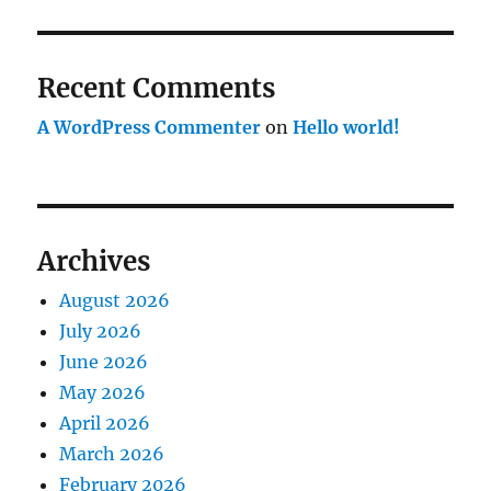
Recent Comments
A WordPress Commenter
on
Hello world!
Archives
August 2026
July 2026
June 2026
May 2026
April 2026
March 2026
February 2026