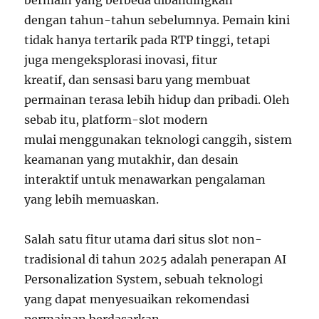
bermain yang berbeda dibandingkan
dengan tahun-tahun sebelumnya. Pemain kini
tidak hanya tertarik pada RTP tinggi, tetapi
juga mengeksplorasi inovasi, fitur
kreatif, dan sensasi baru yang membuat
permainan terasa lebih hidup dan pribadi. Oleh
sebab itu, platform-slot modern
mulai menggunakan teknologi canggih, sistem
keamanan yang mutakhir, dan desain
interaktif untuk menawarkan pengalaman
yang lebih memuaskan.
Salah satu fitur utama dari situs slot non-
tradisional di tahun 2025 adalah penerapan AI
Personalization System, sebuah teknologi
yang dapat menyesuaikan rekomendasi