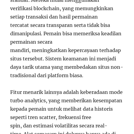
standar. Mereka mulai menggunakan
verifikasi blockchain, yang memungkinkan
setiap transaksi dan hasil permainan
tercatat secara transparan serta tidak bisa
dimanipulasi. Pemain bisa memeriksa keadilan
permainan secara
mandiri, meningkatkan kepercayaan terhadap
situs tersebut. Sistem keamanan ini menjadi
daya tarik utama yang membedakan situs non-
tradisional dari platform biasa.
Fitur menarik lainnya adalah keberadaan mode
turbo analytics, yang memberikan kesempatan
kepada pemain untuk melihat data historis
seperti tren scatter, frekuensi free
spin, dan estimasi volatilitas secara real-