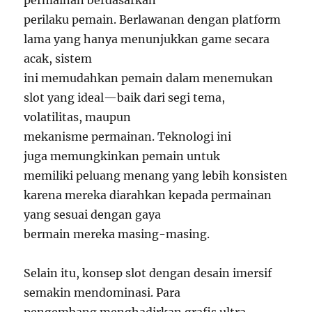
permainan berdasarkan
perilaku pemain. Berlawanan dengan platform
lama yang hanya menunjukkan game secara
acak, sistem
ini memudahkan pemain dalam menemukan
slot yang ideal—baik dari segi tema,
volatilitas, maupun
mekanisme permainan. Teknologi ini
juga memungkinkan pemain untuk
memiliki peluang menang yang lebih konsisten
karena mereka diarahkan kepada permainan
yang sesuai dengan gaya
bermain mereka masing-masing.
Selain itu, konsep slot dengan desain imersif
semakin mendominasi. Para