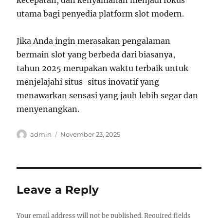
kecepatan, dan kenyamanan menjadi fokus
utama bagi penyedia platform slot modern.
Jika Anda ingin merasakan pengalaman
bermain slot yang berbeda dari biasanya,
tahun 2025 merupakan waktu terbaik untuk
menjelajahi situs-situs inovatif yang
menawarkan sensasi yang jauh lebih segar dan
menyenangkan.
Author
Posted
admin
November 23, 2025
on
Leave a Reply
Your email address will not be published.
Required fields