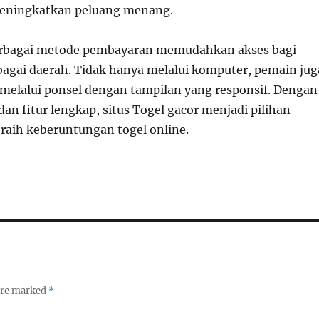
eningkatkan peluang menang.
erbagai metode pembayaran memudahkan akses bagi
bagai daerah. Tidak hanya melalui komputer, pemain jug
melalui ponsel dengan tampilan yang responsif. Dengan
dan fitur lengkap, situs Togel gacor menjadi pilihan
aih keberuntungan togel online.
 are marked
*