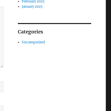
February 2025
January 2025
Categories
Uncategorized