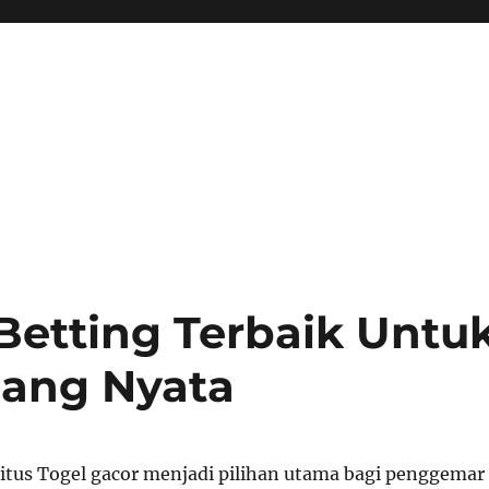
 Betting Terbaik Untu
ang Nyata
itus Togel gacor menjadi pilihan utama bagi penggemar