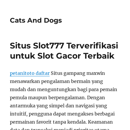
Cats And Dogs
Situs Slot777 Terverifikasi
untuk Slot Gacor Terbaik
petanitoto daftar
Situs gampang maxwin
menawarkan pengalaman bermain yang
mudah dan menguntungkan bagi para pemain
pemula maupun berpengalaman. Dengan
antarmuka yang simpel dan navigasi yang
intuitif, pengguna dapat mengakses berbagai
permainan favorit tanpa kendala. Keamanan