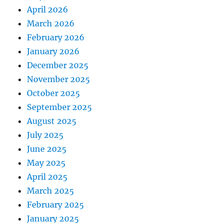
April 2026
March 2026
February 2026
January 2026
December 2025
November 2025
October 2025
September 2025
August 2025
July 2025
June 2025
May 2025
April 2025
March 2025
February 2025
January 2025