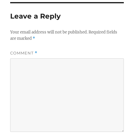
Leave a Reply
Your email address will not be published.
Required fields
are marked
*
COMMENT
*