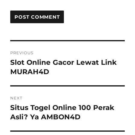
Post
PREVIOUS
navigation
Slot Online Gacor Lewat Link
Previous
post:
MURAH4D
NEXT
Situs Togel Online 100 Perak
Next
post:
Asli? Ya AMBON4D