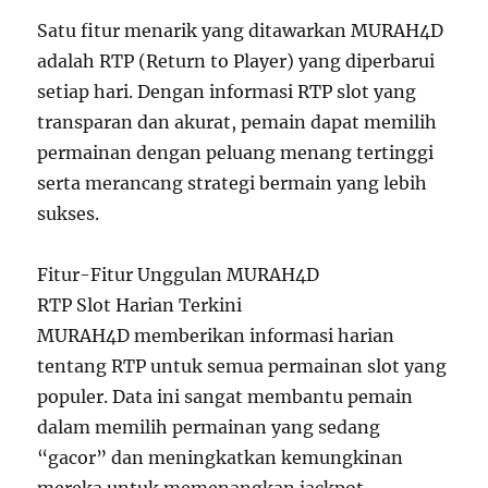
Satu fitur menarik yang ditawarkan MURAH4D
adalah RTP (Return to Player) yang diperbarui
setiap hari. Dengan informasi RTP slot yang
transparan dan akurat, pemain dapat memilih
permainan dengan peluang menang tertinggi
serta merancang strategi bermain yang lebih
sukses.
Fitur-Fitur Unggulan MURAH4D
RTP Slot Harian Terkini
MURAH4D memberikan informasi harian
tentang RTP untuk semua permainan slot yang
populer. Data ini sangat membantu pemain
dalam memilih permainan yang sedang
“gacor” dan meningkatkan kemungkinan