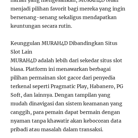
harian yang mengesankan, MURAH4D telah
menjadi pilihan favorit bagi mereka yang ingin
bersenang-senang sekaligus mendapatkan
keuntungan secara rutin.
Keunggulan MURAH4D Dibandingkan Situs
Slot Lain
MURAH4D adalah lebih dari sekedar situs slot
biasa. Platform ini menawarkan berbagai
pilihan permainan slot gacor dari penyedia
terkenal seperti Pragmatic Play, Habanero, PG
Soft, dan lainnya. Dengan tampilan yang
mudah dinavigasi dan sistem keamanan yang
canggih, para pemain dapat bermain dengan
nyaman tanpa khawatir akan kebocoran data
pribadi atau masalah dalam transaksi.