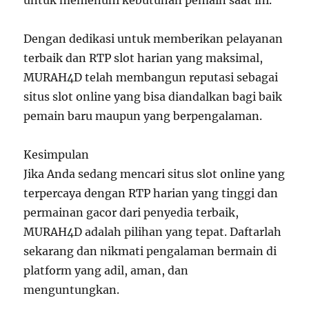
untuk memenuhi kebutuhan pemain saat ini.
Dengan dedikasi untuk memberikan pelayanan
terbaik dan RTP slot harian yang maksimal,
MURAH4D telah membangun reputasi sebagai
situs slot online yang bisa diandalkan bagi baik
pemain baru maupun yang berpengalaman.
Kesimpulan
Jika Anda sedang mencari situs slot online yang
terpercaya dengan RTP harian yang tinggi dan
permainan gacor dari penyedia terbaik,
MURAH4D adalah pilihan yang tepat. Daftarlah
sekarang dan nikmati pengalaman bermain di
platform yang adil, aman, dan
menguntungkan.