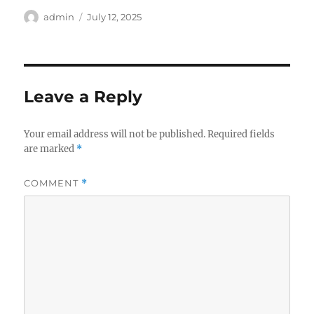
Author
Posted
admin
July 12, 2025
on
Leave a Reply
Your email address will not be published.
Required fields
are marked
*
COMMENT
*